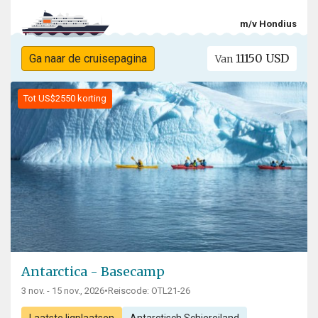
m/v Hondius
11150 USD
Ga naar de cruisepagina
Van
Tot US$2550 korting
Antarctica - Basecamp
3 nov. - 15 nov., 2026
•
Reiscode: OTL21-26