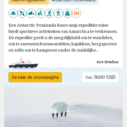
Laatste ligplaatsen
Antarctisch Schiereiland
EN
Een Antarctic Peninsula Basecamp expeditiecruise
biedt sportieve activiteiten om Antarctica te verkennen.
De expeditie geeft u de mogelijkheid om te wandelen,
om te sneeuwschoenwandelen, kajakken, bergsporten
en zelfs om te kamperen onder de zuidelijke...
m/v Ortelius
7600 USD
Ga naar de cruisepagina
Van