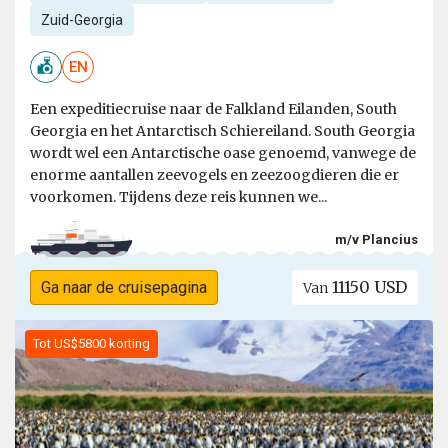
Zuid-Georgia
EN
Een expeditiecruise naar de Falkland Eilanden, South
Georgia en het Antarctisch Schiereiland. South Georgia
wordt wel een Antarctische oase genoemd, vanwege de
enorme aantallen zeevogels en zeezoogdieren die er
voorkomen. Tijdens deze reis kunnen we...
m/v Plancius
11150 USD
Ga naar de cruisepagina
Van
Tot US$5800 korting