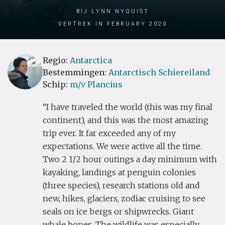
bij Lynn Nyquist
Vertrek in February 2020
Regio:
Antarctica
Bestemmingen:
Antarctisch Schiereiland
Schip:
m/v Plancius
I have traveled the world (this was my final
continent), and this was the most amazing
trip ever. It far exceeded any of my
expectations. We were active all the time.
Two 2 1/2 hour outings a day minimum with
kayaking, landings at penguin colonies
(three species), research stations old and
new, hikes, glaciers, zodiac cruising to see
seals on ice bergs or shipwrecks. Giant
whale bones. The wildlife was especially