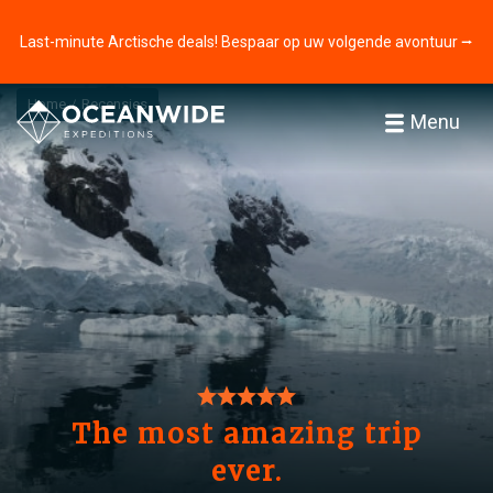
Last-minute Arctische deals! Bespaar op uw volgende avontuur ⭢
Home
Recensies
Menu
The most amazing trip
ever.