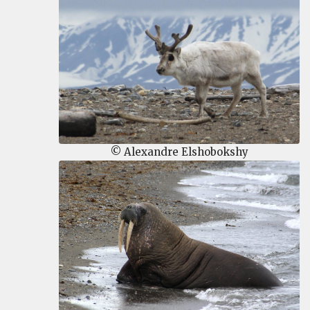
© Alexandre Elshobokshy