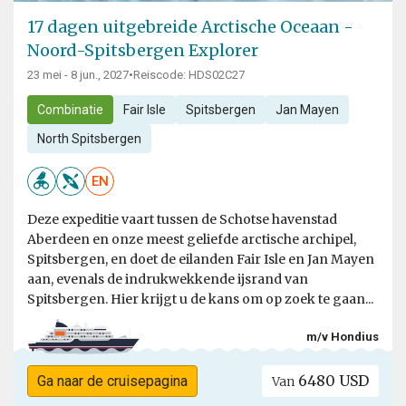
17 dagen uitgebreide Arctische Oceaan -
Noord-Spitsbergen Explorer
23 mei - 8 jun., 2027
•
Reiscode: HDS02C27
Combinatie
Fair Isle
Spitsbergen
Jan Mayen
North Spitsbergen
EN
Deze expeditie vaart tussen de Schotse havenstad
Aberdeen en onze meest geliefde arctische archipel,
Spitsbergen, en doet de eilanden Fair Isle en Jan Mayen
aan, evenals de indrukwekkende ijsrand van
Spitsbergen. Hier krijgt u de kans om op zoek te gaan...
m/v Hondius
6480 USD
Ga naar de cruisepagina
Van