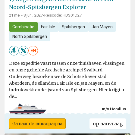
Noord-Spitsbergen Explorer
21 mei - 8 jun., 2027
•
Reiscode: HDS01D27
Combinatie
Fair Isle
Spitsbergen
Jan Mayen
North Spitsbergen
EN
Deze expeditie vaart tussen onze thuishaven Vlissingen
en onze geliefde Arctische archipel Svalbard.
Onderweg bezoeken we de Schotse havenstad
Aberdeen, de eilanden Fair Isle en Jan Mayen, en de
indrukwekkende ijsrand van Spitsbergen. Hier krijgt u
de...
m/v Hondius
op aanvraag
Ga naar de cruisepagina