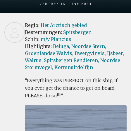
Vertrek in June 2024
Regio:
Het Arctisch gebied
Bestemmingen:
Spitsbergen
Schip:
m/v Plancius
Highlights:
Beluga,
Noordse Stern,
Groenlandse Walvis,
Dwergvinvis,
Ijsbeer,
Walrus,
Spitsbergen Rendieren,
Noordse
Stormvogel,
Kortsnuitdolfijn
Everything was PERFECT on this ship, if
you ever get the chance to get on board,
PLEASE, do so!!!!