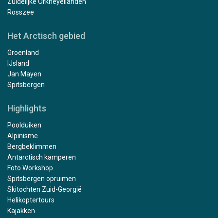
Zuidelijke Orkneyeilanden
Rosszee
Het Arctisch gebied
Groenland
IJsland
Jan Mayen
Spitsbergen
Highlights
Poolduiken
Alpinisme
Bergbeklimmen
Antarctisch kamperen
Foto Workshop
Spitsbergen opruimen
Skitochten Zuid-Georgië
Helikoptertours
Kajakken