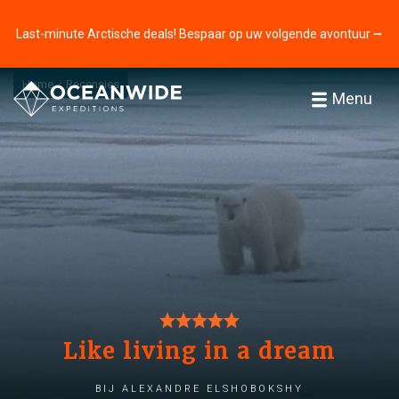
Last-minute Arctische deals! Bespaar op uw volgende avontuur ⭢
Home
Recensies
Menu
Like living in a dream
bij Alexandre Elshobokshy