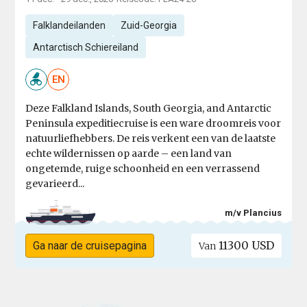
Falklandeilanden
Zuid-Georgia
Antarctisch Schiereiland
EN
Deze Falkland Islands, South Georgia, and Antarctic
Peninsula expeditiecruise is een ware droomreis voor
natuurliefhebbers. De reis verkent een van de laatste
echte wildernissen op aarde – een land van
ongetemde, ruige schoonheid en een verrassend
gevarieerd...
m/v Plancius
11300 USD
Ga naar de cruisepagina
Van