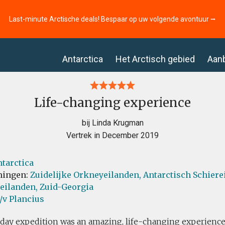
Last-minute Arctische deals! Bespaar op uw volgende avontuur ⭢
Antarctica
Het Arctisch gebied
Aan
Life-changing experience
bij Linda Krugman
Vertrek in December 2019
tarctica
ingen:
Zuidelijke Orkneyeilanden,
Antarctisch Schiere
eilanden,
Zuid-Georgia
/v Plancius
-day expedition was an amazing, life-changing experience