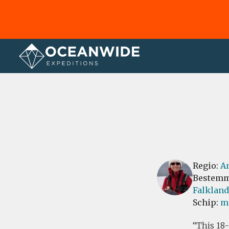
Home
Recensies
Regio:
An
Bestemm
Falkland
Schip:
m
This 18