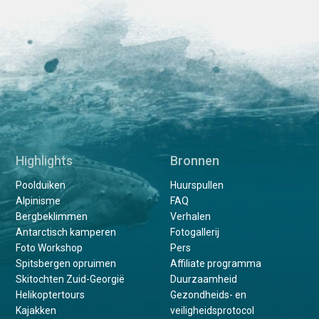
Highlights
Bronnen
Poolduiken
Huurspullen
Alpinisme
FAQ
Bergbeklimmen
Verhalen
Antarctisch kamperen
Fotogallerij
Foto Workshop
Pers
Spitsbergen opruimen
Affiliate programma
Skitochten Zuid-Georgië
Duurzaamheid
Helikoptertours
Gezondheids- en
Kajakken
veiligheidsprotocol