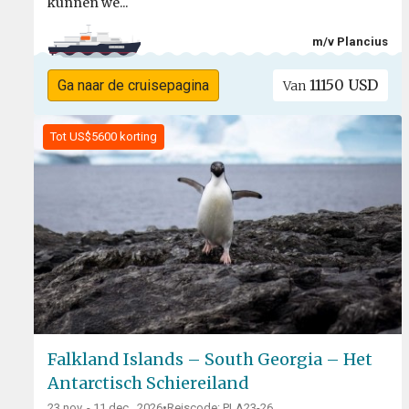
kunnen we...
m/v Plancius
11150 USD
Ga naar de cruisepagina
Van
Tot US$5600 korting
Falkland Islands – South Georgia – Het
Antarctisch Schiereiland
23 nov. - 11 dec., 2026
•
Reiscode: PLA23-26