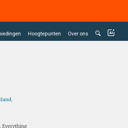
biedingen
Hoogtepunten
Over ons
iland,
. Everything