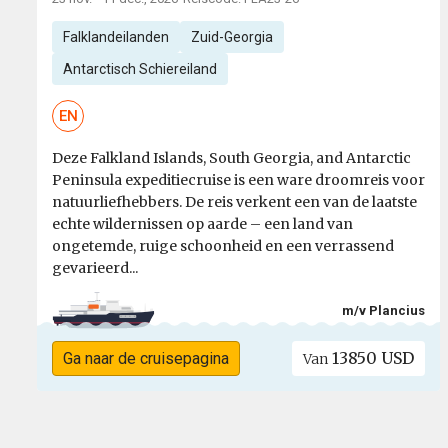
Falklandeilanden
Zuid-Georgia
Antarctisch Schiereiland
EN
Deze Falkland Islands, South Georgia, and Antarctic
Peninsula expeditiecruise is een ware droomreis voor
natuurliefhebbers. De reis verkent een van de laatste
echte wildernissen op aarde – een land van
ongetemde, ruige schoonheid en een verrassend
gevarieerd...
m/v Plancius
13850 USD
Ga naar de cruisepagina
Van