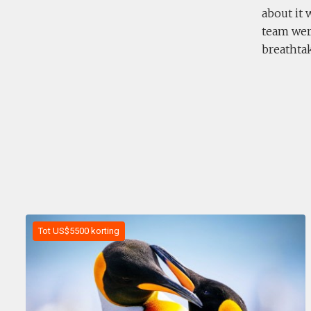
about it
team were
breathta
Tot US$5500 korting