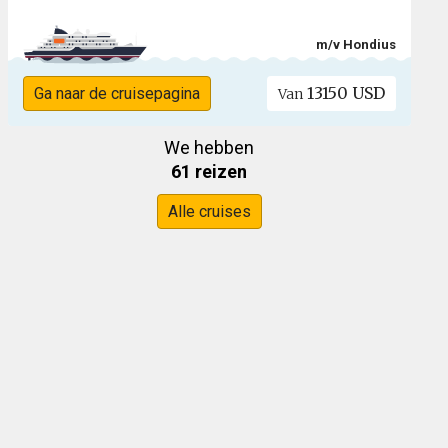
m/v Hondius
13150 USD
Ga naar de cruisepagina
Van
We hebben
61 reizen
Alle cruises