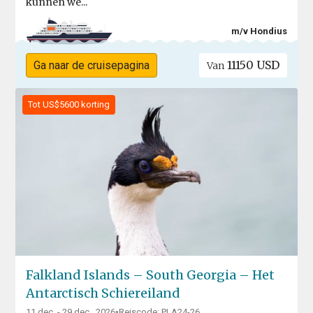
kunnen we...
m/v Hondius
11150 USD
Ga naar de cruisepagina
Van
Tot US$5600 korting
Falkland Islands – South Georgia – Het
Antarctisch Schiereiland
11 dec. - 29 dec., 2026
•
Reiscode: PLA24-26