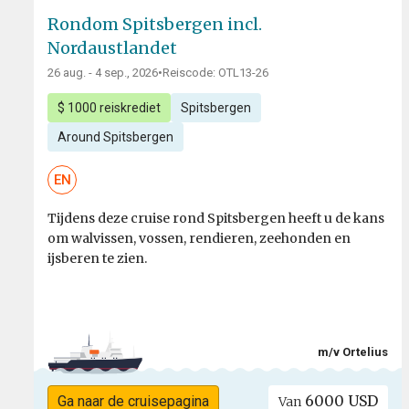
Rondom Spitsbergen incl.
Nordaustlandet
26 aug. - 4 sep., 2026
•
Reiscode: OTL13-26
$ 1000 reiskrediet
Spitsbergen
Around Spitsbergen
EN
Tijdens deze cruise rond Spitsbergen heeft u de kans
om walvissen, vossen, rendieren, zeehonden en
ijsberen te zien.
m/v Ortelius
6000 USD
Ga naar de cruisepagina
Van