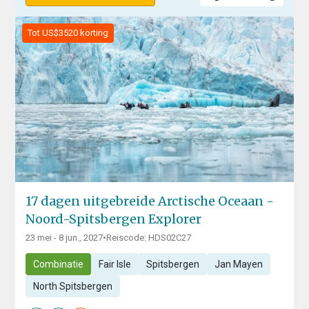
Tot US$3520 korting
17 dagen uitgebreide Arctische Oceaan -
Noord-Spitsbergen Explorer
23 mei - 8 jun., 2027
•
Reiscode: HDS02C27
Combinatie
Fair Isle
Spitsbergen
Jan Mayen
North Spitsbergen