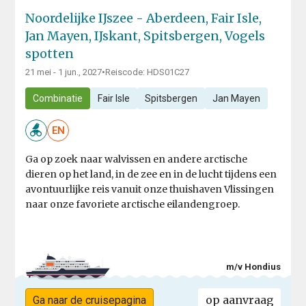
Noordelijke IJszee - Aberdeen, Fair Isle,
Jan Mayen, IJskant, Spitsbergen, Vogels
spotten
21 mei - 1 jun., 2027
•
Reiscode: HDS01C27
Combinatie
Fair Isle
Spitsbergen
Jan Mayen
EN
Ga op zoek naar walvissen en andere arctische
dieren op het land, in de zee en in de lucht tijdens een
avontuurlijke reis vanuit onze thuishaven Vlissingen
naar onze favoriete arctische eilandengroep.
m/v Hondius
op aanvraag
Ga naar de cruisepagina