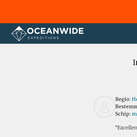
Home
Recensies
I
Regio:
He
Bestemm
Schip:
m/
Excelle