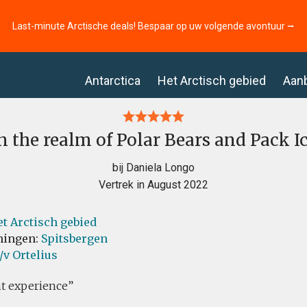
Last-minute Arctische deals! Bespaar op uw volgende avontuur ⭢
Antarctica
Het Arctisch gebied
Aan
n the realm of Polar Bears and Pack I
bij Daniela Longo
Vertrek in August 2022
t Arctisch gebied
ingen:
Spitsbergen
v Ortelius
nt experience