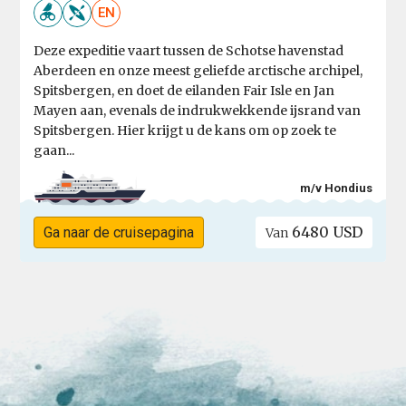
EN
Deze expeditie vaart tussen de Schotse havenstad
Aberdeen en onze meest geliefde arctische archipel,
Spitsbergen, en doet de eilanden Fair Isle en Jan
Mayen aan, evenals de indrukwekkende ijsrand van
Spitsbergen. Hier krijgt u de kans om op zoek te
gaan...
m/v Hondius
6480 USD
Ga naar de cruisepagina
Van