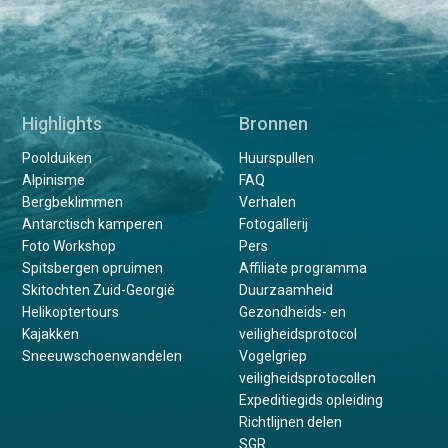
Highlights
Bronnen
Poolduiken
Huurspullen
Alpinisme
FAQ
Bergbeklimmen
Verhalen
Antarctisch kamperen
Fotogallerij
Foto Workshop
Pers
Spitsbergen opruimen
Affiliate programma
Skitochten Zuid-Georgië
Duurzaamheid
Helikoptertours
Gezondheids- en
Kajakken
veiligheidsprotocol
Sneeuwschoenwandelen
Vogelgriep
veiligheidsprotocollen
Expeditiegids opleiding
Richtlijnen delen
SGR