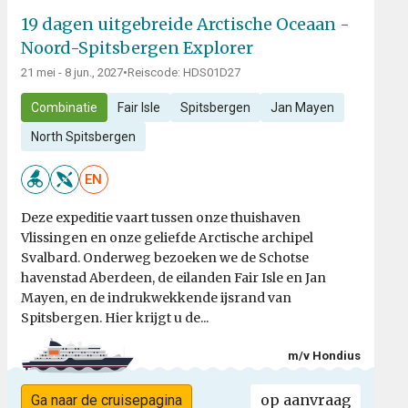
19 dagen uitgebreide Arctische Oceaan -
Noord-Spitsbergen Explorer
21 mei - 8 jun., 2027
•
Reiscode: HDS01D27
Combinatie
Fair Isle
Spitsbergen
Jan Mayen
North Spitsbergen
EN
Deze expeditie vaart tussen onze thuishaven
Vlissingen en onze geliefde Arctische archipel
Svalbard. Onderweg bezoeken we de Schotse
havenstad Aberdeen, de eilanden Fair Isle en Jan
Mayen, en de indrukwekkende ijsrand van
Spitsbergen. Hier krijgt u de...
m/v Hondius
op aanvraag
Ga naar de cruisepagina