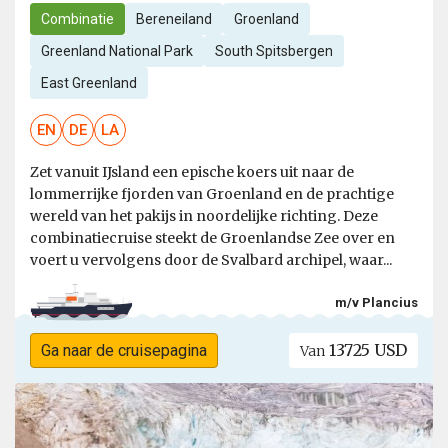
Combinatie
Bereneiland
Groenland
Greenland National Park
South Spitsbergen
East Greenland
EN
DE
LA
Zet vanuit IJsland een epische koers uit naar de
lommerrijke fjorden van Groenland en de prachtige
wereld van het pakijs in noordelijke richting. Deze
combinatiecruise steekt de Groenlandse Zee over en
voert u vervolgens door de Svalbard archipel, waar...
m/v Plancius
13725 USD
Ga naar de cruisepagina
Van