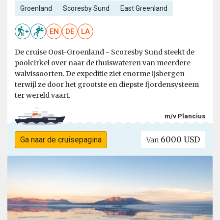
Groenland
Scoresby Sund
East Greenland
EN
DE
LA
De cruise Oost-Groenland - Scoresby Sund steekt de
poolcirkel over naar de thuiswateren van meerdere
walvissoorten. De expeditie ziet enorme ijsbergen
terwijl ze door het grootste en diepste fjordensysteem
ter wereld vaart.
m/v Plancius
6000 USD
Ga naar de cruisepagina
Van