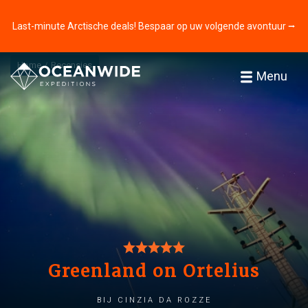
Last-minute Arctische deals! Bespaar op uw volgende avontuur ⭢
Home
Recensies
Menu
Greenland on Ortelius
bij cinzia da rozze