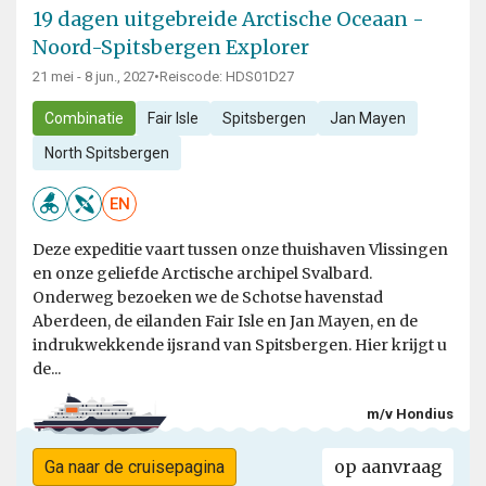
19 dagen uitgebreide Arctische Oceaan -
Noord-Spitsbergen Explorer
21 mei - 8 jun., 2027
•
Reiscode: HDS01D27
Combinatie
Fair Isle
Spitsbergen
Jan Mayen
North Spitsbergen
EN
Deze expeditie vaart tussen onze thuishaven Vlissingen
en onze geliefde Arctische archipel Svalbard.
Onderweg bezoeken we de Schotse havenstad
Aberdeen, de eilanden Fair Isle en Jan Mayen, en de
indrukwekkende ijsrand van Spitsbergen. Hier krijgt u
de...
m/v Hondius
op aanvraag
Ga naar de cruisepagina