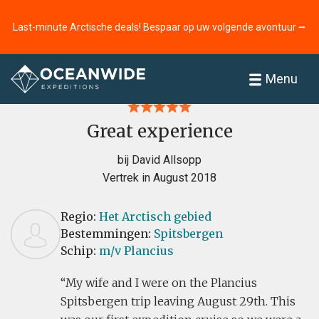
Last-minute Arctische deals! Bespaar op uw volgende avontuur ⭢
Home
Recensies
Menu
Great experience
bij David Allsopp
Vertrek in August 2018
Regio:
Het Arctisch gebied
Bestemmingen:
Spitsbergen
Schip:
m/v Plancius
My wife and I were on the Plancius
Spitsbergen trip leaving August 29th. This