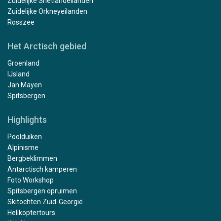
Zuidelijke Shetlandeilanden
Zuidelijke Orkneyeilanden
Rosszee
Het Arctisch gebied
Groenland
IJsland
Jan Mayen
Spitsbergen
Highlights
Poolduiken
Alpinisme
Bergbeklimmen
Antarctisch kamperen
Foto Workshop
Spitsbergen opruimen
Skitochten Zuid-Georgië
Helikoptertours