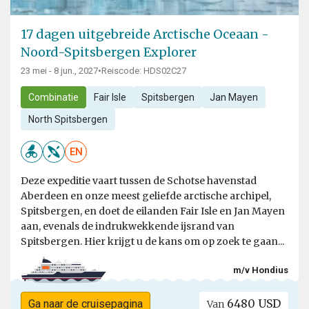
17 dagen uitgebreide Arctische Oceaan -
Noord-Spitsbergen Explorer
23 mei - 8 jun., 2027
•
Reiscode: HDS02C27
Combinatie
Fair Isle
Spitsbergen
Jan Mayen
North Spitsbergen
EN
Deze expeditie vaart tussen de Schotse havenstad
Aberdeen en onze meest geliefde arctische archipel,
Spitsbergen, en doet de eilanden Fair Isle en Jan Mayen
aan, evenals de indrukwekkende ijsrand van
Spitsbergen. Hier krijgt u de kans om op zoek te gaan...
m/v Hondius
6480 USD
Ga naar de cruisepagina
Van