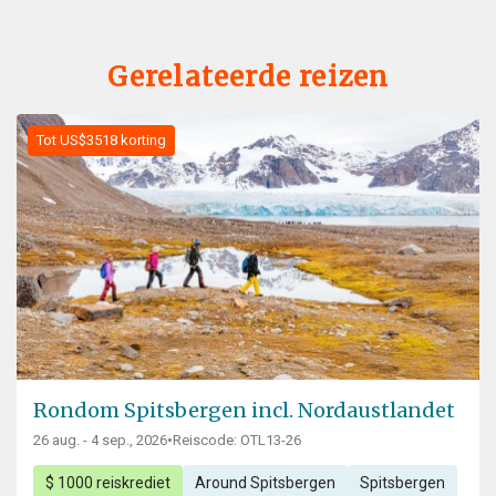
Gerelateerde reizen
Tot US$3518 korting
Rondom Spitsbergen incl. Nordaustlandet
26 aug. - 4 sep., 2026
•
Reiscode: OTL13-26
$ 1000 reiskrediet
Around Spitsbergen
Spitsbergen