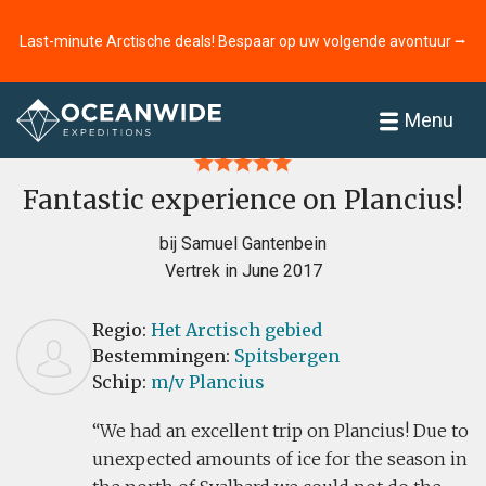
Last-minute Arctische deals! Bespaar op uw volgende avontuur ⭢
Home
Recensies
Menu
Fantastic experience on Plancius!
bij Samuel Gantenbein
Vertrek in June 2017
Regio:
Het Arctisch gebied
Bestemmingen:
Spitsbergen
Schip:
m/v Plancius
We had an excellent trip on Plancius! Due to
unexpected amounts of ice for the season in