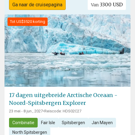
3300 USD
Ga naar de cruisepagina
Van
Tot US$3520 korting
17 dagen uitgebreide Arctische Oceaan -
Noord-Spitsbergen Explorer
23 mei - 8 jun., 2027
•
Reiscode: HDS02C27
Combinatie
Fair Isle
Spitsbergen
Jan Mayen
North Spitsbergen