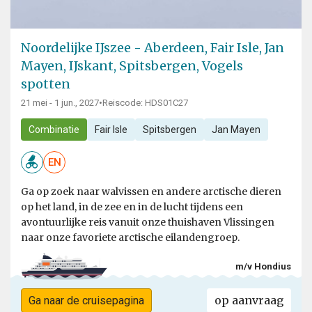
Noordelijke IJszee - Aberdeen, Fair Isle, Jan
Mayen, IJskant, Spitsbergen, Vogels
spotten
21 mei - 1 jun., 2027
•
Reiscode: HDS01C27
Combinatie
Fair Isle
Spitsbergen
Jan Mayen
EN
Ga op zoek naar walvissen en andere arctische dieren
op het land, in de zee en in de lucht tijdens een
avontuurlijke reis vanuit onze thuishaven Vlissingen
naar onze favoriete arctische eilandengroep.
m/v Hondius
op aanvraag
Ga naar de cruisepagina