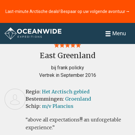
Last-minute Arctische deals! Bespaar op uw volgende avontuur ⭢
Home
Recensies
Menu
East Greenland
bij frank policky
Vertrek in September 2016
Regio:
Het Arctisch gebied
Bestemmingen:
Groenland
Schip:
m/v Plancius
above all expectations!!! an unforgetable
experience.