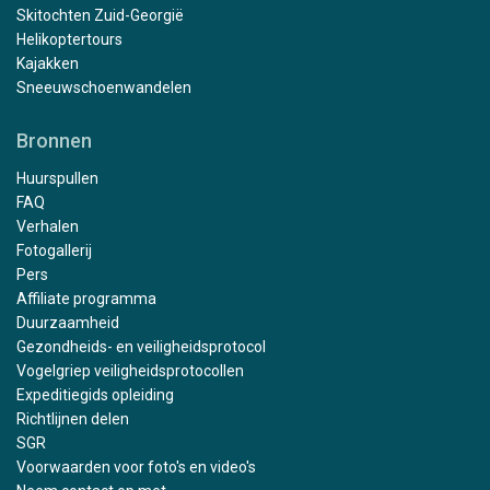
Skitochten Zuid-Georgië
Helikoptertours
Kajakken
Sneeuwschoenwandelen
Bronnen
Huurspullen
FAQ
Verhalen
Fotogallerij
Pers
Affiliate programma
Duurzaamheid
Gezondheids- en veiligheidsprotocol
Vogelgriep veiligheidsprotocollen
Expeditiegids opleiding
Richtlijnen delen
SGR
Voorwaarden voor foto's en video's