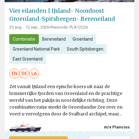
Vier eilanden | IJsland- Noordoost
Groenland-Spitsbergen- Bereneiland
25 aug. - 12 sep., 2026
•
Reiscode: PLA12C26
Combinatie
Bereneiland
Groenland
Greenland National Park
South Spitsbergen
East Greenland
EN
DE
LA
Zet vanuit IJsland een epische koers uit naar de
lommerrijke fjorden van Groenland en de prachtige
wereld van het pakijs in noordelijke richting. Deze
combinatiecruise steekt de Groenlandse Zee over en
voert u vervolgens door de Svalbard archipel, waar...
m/v Plancius