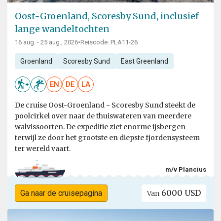
Oost-Groenland, Scoresby Sund, inclusief
lange wandeltochten
16 aug. - 25 aug., 2026
•
Reiscode: PLA11-26
Groenland
Scoresby Sund
East Greenland
EN
DE
LA
De cruise Oost-Groenland - Scoresby Sund steekt de
poolcirkel over naar de thuiswateren van meerdere
walvissoorten. De expeditie ziet enorme ijsbergen
terwijl ze door het grootste en diepste fjordensysteem
ter wereld vaart.
m/v Plancius
6000 USD
Ga naar de cruisepagina
Van