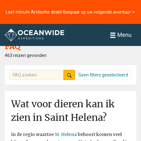
Last-minute Arctische deals! Bespaar op uw volgende avontuur ⭢
Home
FAQ
Menu
FAQ
463 reizen gevonden
Geen filters geselecteerd
Wat voor dieren kan ik
zien in Saint Helena?
In de regio waartoe
St. Helena
behoort komen veel