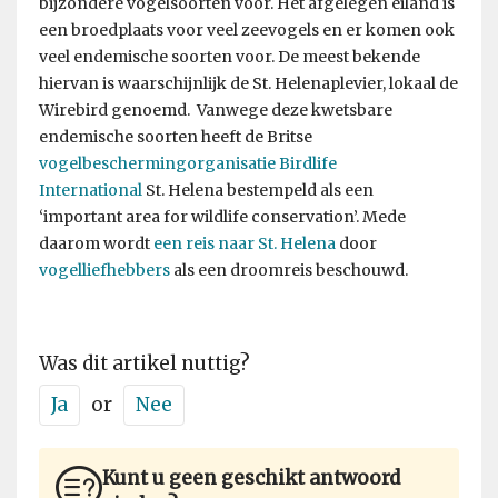
bijzondere vogelsoorten voor. Het afgelegen eiland is
een broedplaats voor veel zeevogels en er komen ook
veel endemische soorten voor. De meest bekende
hiervan is waarschijnlijk de St. Helenaplevier, lokaal de
Wirebird genoemd. Vanwege deze kwetsbare
endemische soorten heeft de Britse
vogelbeschermingorganisatie Birdlife
International
St. Helena bestempeld als een
‘important area for wildlife conservation’. Mede
daarom wordt
een reis naar St. Helena
door
vogelliefhebbers
als een droomreis beschouwd.
Was dit artikel nuttig?
Ja
or
Nee
Kunt u geen geschikt antwoord