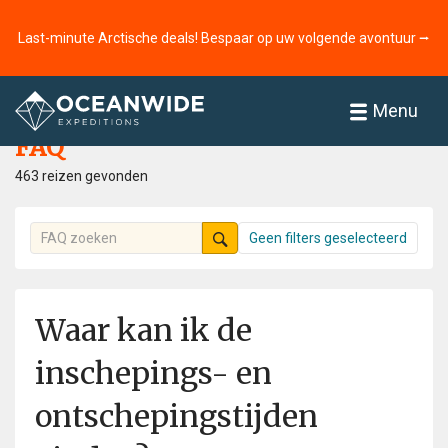
Last-minute Arctische deals! Bespaar op uw volgende avontuur ⭢
Home
FAQ
Menu
FAQ
463 reizen gevonden
Geen filters geselecteerd
Waar kan ik de
inschepings- en
ontschepingstijden