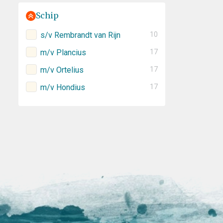
Schip
s/v Rembrandt van Rijn
10
m/v Plancius
17
m/v Ortelius
17
m/v Hondius
17