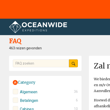
Home
FAQ
FAQ
463 reizen gevonden
Zal 
We biede
Category
en m/v
Or
Aanvullen
Algemeen
36
Hoewel de
Betalingen
6
afhankeli
Cabines
10