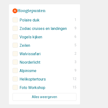
Hoogtepunten
Polaire duik
1
Zodiac cruises en landingen
9
Vogels kijken
6
Zeilen
5
Walvissafari
2
Noorderlicht
3
Alpinisme
9
Helikoptertours
12
Foto Workshop
15
Alles weergeven