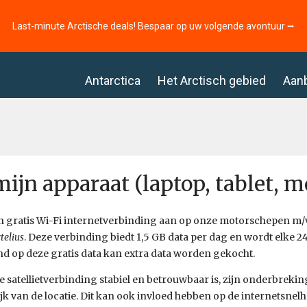
Last-minute Arctische deals! Bespaar op uw volgende avontuur ⭢
Antarctica
Het Arctisch gebied
Aan
mijn apparaat (laptop, tablet, 
n gratis Wi-Fi internetverbinding aan op onze motorschepen m
telius
. Deze verbinding biedt 1,5 GB data per dag en wordt elke 24
d op deze gratis data kan extra data worden gekocht.
 satellietverbinding stabiel en betrouwbaar is, zijn onderbreki
jk van de locatie. Dit kan ook invloed hebben op de internetsnel