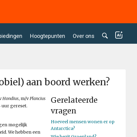
biedingen
Hoogtepunten
Over ons
mobiel) aan boord werken?
Gerelateerde
/v
Hondius
, m/v
Plancius
 uur gereset.
vragen
Hoeveel mensen wonen er op
ngen mogelijk
Antarctica?
heid. We hebben een
Wie bezit Groenland?