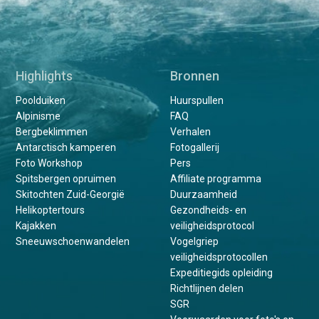
Highlights
Bronnen
Poolduiken
Huurspullen
Alpinisme
FAQ
Bergbeklimmen
Verhalen
Antarctisch kamperen
Fotogallerij
Foto Workshop
Pers
Spitsbergen opruimen
Affiliate programma
Skitochten Zuid-Georgië
Duurzaamheid
Helikoptertours
Gezondheids- en
Kajakken
veiligheidsprotocol
Sneeuwschoenwandelen
Vogelgriep
veiligheidsprotocollen
Expeditiegids opleiding
Richtlijnen delen
SGR