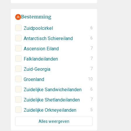
Bestemming
Zuidpoolcirkel
6
Antarctisch Schiereiland
6
Ascension Eiland
7
Falklandeilanden
7
Zuid-Georgia
7
Groenland
10
Zuidelijke Sandwicheilanden
6
Zuidelijke Shetlandeilanden
7
Zuidelijke Orkneyeilanden
5
Alles weergeven