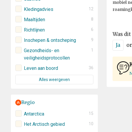
mobiel ne
Kledingadvies
12
roamingk
Maaltijden
8
Richtlijnen
6
Was dit
Inschepen & ontscheping
9
Ja
or
Gezondheids- en
1
veiligheidsprotocollen
Leven aan boord
36
N
Alles weergeven
Regio
Antarctica
15
Het Arctisch gebied
10