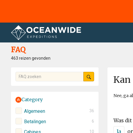
Home
FAQ
FAQ
463 reizen gevonden
Kan 
Nee, ga a
Category
Algemeen
36
Was dit
Betalingen
6
Ja
or
Cabines
10