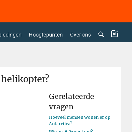
biedingen
Hoogtepunten
Over ons
 helikopter?
Gerelateerde
vragen
Hoeveel mensen wonen er op
Antarctica?
Wie bezit Groenland?