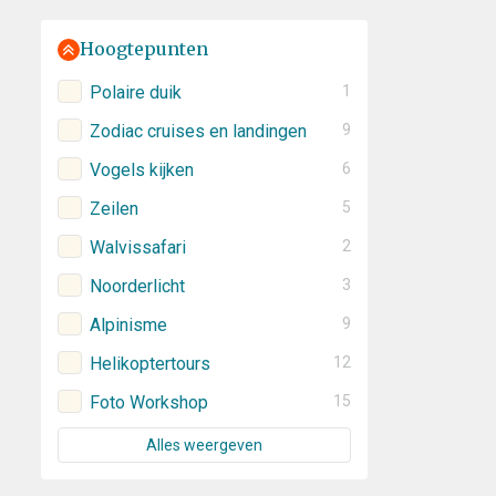
Hoogtepunten
Polaire duik
1
Zodiac cruises en landingen
9
Vogels kijken
6
Zeilen
5
Walvissafari
2
Noorderlicht
3
Alpinisme
9
Helikoptertours
12
Foto Workshop
15
Alles weergeven