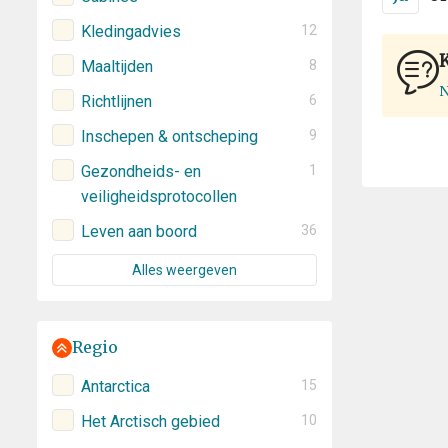
Kledingadvies
12
Maaltijden
8
N
Richtlijnen
6
Inschepen & ontscheping
9
Gezondheids- en
1
veiligheidsprotocollen
Leven aan boord
36
Alles weergeven
Regio
Antarctica
15
Het Arctisch gebied
10