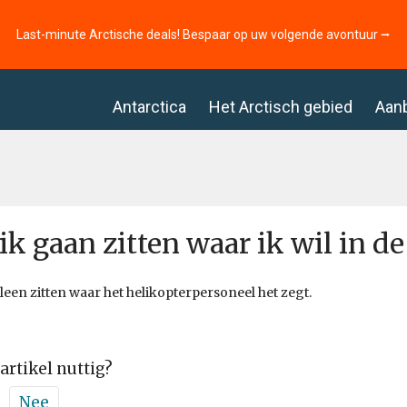
Last-minute Arctische deals! Bespaar op uw volgende avontuur ⭢
Antarctica
Het Arctisch gebied
Aan
ik gaan zitten waar ik wil in de
lleen zitten waar het helikopterpersoneel het zegt.
 artikel nuttig?
Nee