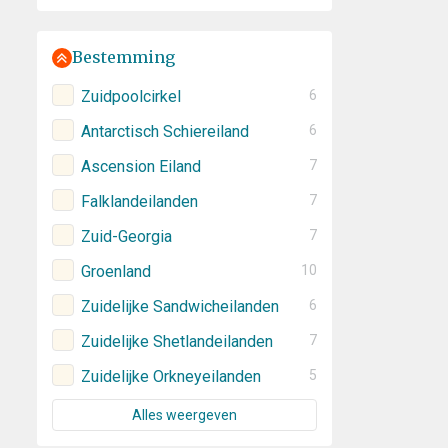
Bestemming
Zuidpoolcirkel
6
Antarctisch Schiereiland
6
Ascension Eiland
7
Falklandeilanden
7
Zuid-Georgia
7
Groenland
10
Zuidelijke Sandwicheilanden
6
Zuidelijke Shetlandeilanden
7
Zuidelijke Orkneyeilanden
5
Alles weergeven