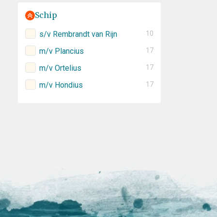
Schip
s/v Rembrandt van Rijn
10
m/v Plancius
17
m/v Ortelius
17
m/v Hondius
17