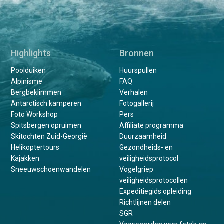
Highlights
Bronnen
Poolduiken
Huurspullen
Alpinisme
FAQ
Bergbeklimmen
Verhalen
Antarctisch kamperen
Fotogallerij
Foto Workshop
Pers
Spitsbergen opruimen
Affiliate programma
Skitochten Zuid-Georgië
Duurzaamheid
Helikoptertours
Gezondheids- en
Kajakken
veiligheidsprotocol
Sneeuwschoenwandelen
Vogelgriep
veiligheidsprotocollen
Expeditiegids opleiding
Richtlijnen delen
SGR