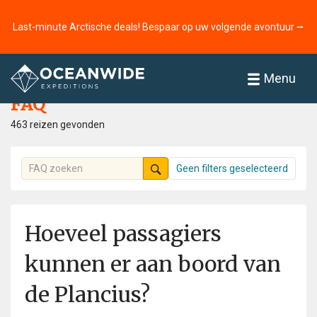
Last-minute Arctische deals! Bespaar op uw volgende avontuur ⭢
Home
FAQ
Menu
FAQ
463 reizen gevonden
Geen filters geselecteerd
Hoeveel passagiers
kunnen er aan boord van
de Plancius?