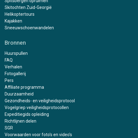
Spitsbergen opruimen
Skitochten Zuid-Georgië
Helikoptertours
Kajakken
Sneeuwschoenwandelen
Bronnen
Huurspullen
FAQ
Verhalen
Fotogallerij
Pers
Affiliate programma
Duurzaamheid
Gezondheids- en veiligheidsprotocol
Vogelgriep veiligheidsprotocollen
Expeditiegids opleiding
Richtlijnen delen
SGR
Voorwaarden voor foto's en video's