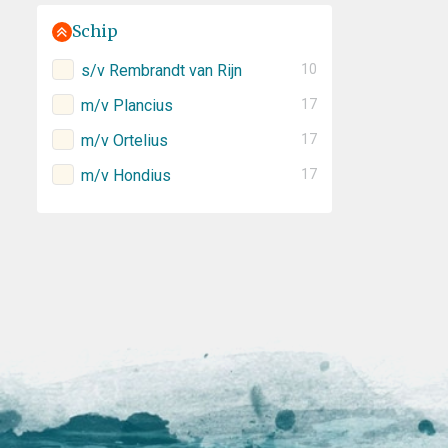
Schip
s/v Rembrandt van Rijn
10
m/v Plancius
17
m/v Ortelius
17
m/v Hondius
17