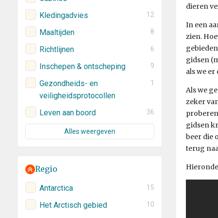
dieren ve
Kledingadvies
12
In een aa
Maaltijden
8
zien. Hoe
gebieden
Richtlijnen
6
gidsen (m
Inschepen & ontscheping
9
als we er
Gezondheids- en
1
Als we ge
veiligheidsprotocollen
zeker van
Leven aan boord
36
proberen 
gidsen kr
Alles weergeven
beer die 
terug naa
Hieronder
Regio
Antarctica
15
Het Arctisch gebied
10