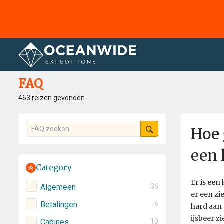
Home
FAQ
FAQ
463 reizen gevonden
Hoe 
een 
Category
Er is een
Algemeen
36
er een zi
Betalingen
6
hard aan
ijsbeer z
Cabines
10