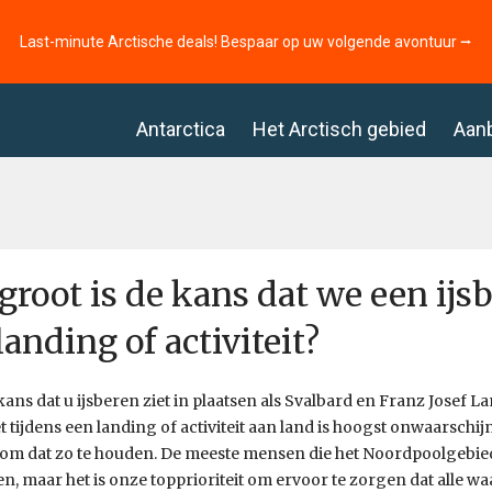
Last-minute Arctische deals! Bespaar op uw volgende avontuur ⭢
Antarctica
Het Arctisch gebied
Aan
groot is de kans dat we een ij
landing of activiteit?
 kans dat u ijsberen ziet in plaatsen als Svalbard en Franz Josef L
et tijdens een landing of activiteit aan land is hoogst onwaarschij
 om dat zo te houden. De meeste mensen die het Noordpoolgebie
ien, maar het is onze topprioriteit om ervoor te zorgen dat alle