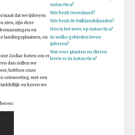
Antarctica?
Wie bezit Groenland?
normaal dat we ijsberen
Wie bezit de Falklandeilanden?
 zien, zijn deze
Hoe is het weer op Antarctica?
s, bemanningen en
ze landingsplaatsen, en
In welke gebieden leven
ijsberen?
Wat voor planten en dieren
onze Zodiac boten om er
leven er in Antarctica?
leen dan zullen we
beer, hebben onze
een ontmoeting met een
middellijk en keren we
 beren: