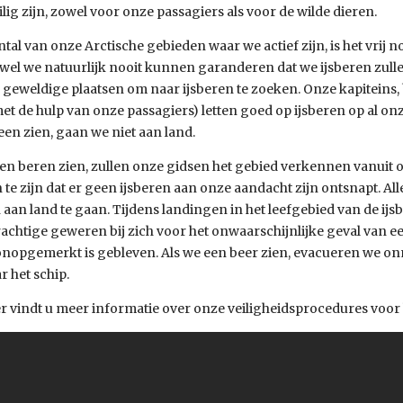
ilig zijn, zowel voor onze passagiers als voor de wilde dieren.
ntal van onze Arctische gebieden waar we actief zijn, is het vrij 
wel we natuurlijk nooit kunnen garanderen dat we ijsberen zullen
 geweldige plaatsen om naar ijsberen te zoeken. Onze kapitein
et de hulp van onze passagiers) letten goed op ijsberen op al on
 een zien, gaan we niet aan land.
en beren zien, zullen onze gidsen het gebied verkennen vanuit 
 te zijn dat er geen ijsberen aan onze aandacht zijn ontsnapt. Al
aan land te gaan. Tijdens landingen in het leefgebied van de ijs
achtige geweren bij zich voor het onwaarschijnlijke geval van 
onopgemerkt is gebleven. Als we een beer zien, evacueren we on
r het schip.
 vindt u meer informatie over onze veiligheidsprocedures voor