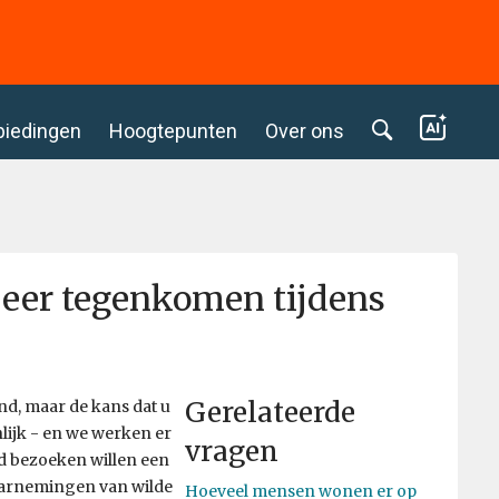
biedingen
Hoogtepunten
Over ons
sbeer tegenkomen tijdens
Gerelateerde
and, maar de kans dat u
nlijk - en we werken er
vragen
d bezoeken willen een
 waarnemingen van wilde
Hoeveel mensen wonen er op