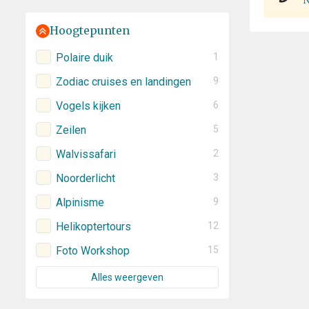
N
Hoogtepunten
Polaire duik
1
Zodiac cruises en landingen
9
Vogels kijken
6
Zeilen
5
Walvissafari
2
Noorderlicht
3
Alpinisme
9
Helikoptertours
12
Foto Workshop
15
Alles weergeven