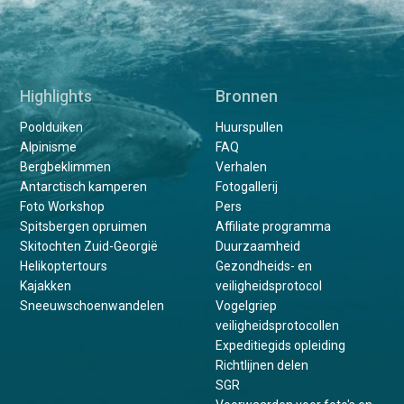
Highlights
Bronnen
Poolduiken
Huurspullen
Alpinisme
FAQ
Bergbeklimmen
Verhalen
Antarctisch kamperen
Fotogallerij
Foto Workshop
Pers
Spitsbergen opruimen
Affiliate programma
Skitochten Zuid-Georgië
Duurzaamheid
Helikoptertours
Gezondheids- en
Kajakken
veiligheidsprotocol
Sneeuwschoenwandelen
Vogelgriep
veiligheidsprotocollen
Expeditiegids opleiding
Richtlijnen delen
SGR