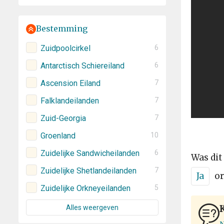
Bestemming
Zuidpoolcirkel
6
Antarctisch Schiereiland
6
Ascension Eiland
7
Falklandeilanden
7
Zuid-Georgia
7
Groenland
10
Zuidelijke Sandwicheilanden
6
Was dit
Zuidelijke Shetlandeilanden
7
Ja
or
Zuidelijke Orkneyeilanden
5
Alles weergeven