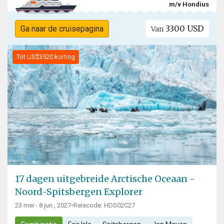
m/v Hondius
3300 USD
Ga naar de cruisepagina
Van
Tot US$3520 korting
17 dagen uitgebreide Arctische Oceaan -
Noord-Spitsbergen Explorer
23 mei - 8 jun., 2027
•
Reiscode: HDS02C27