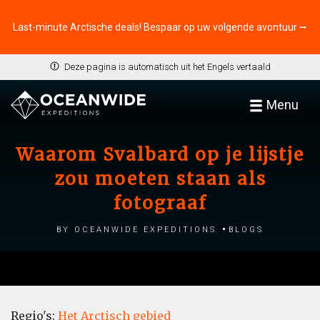
Last-minute Arctische deals! Bespaar op uw volgende avontuur ⭢
Deze pagina is automatisch uit het Engels vertaald
Menu
Waarom Svalbard op je lijstje
zou moeten staan als
fotograaf
by Oceanwide Expeditions
Blogs
Regio's:
Het Arctisch gebied