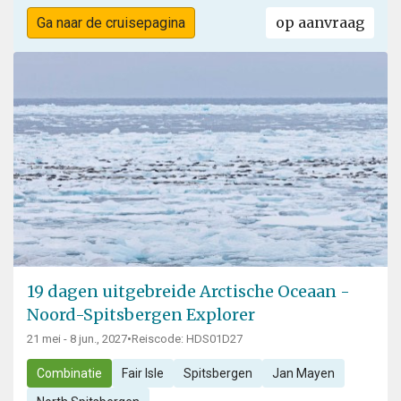
op aanvraag
Ga naar de cruisepagina
19 dagen uitgebreide Arctische Oceaan -
Noord-Spitsbergen Explorer
21 mei - 8 jun., 2027
•
Reiscode: HDS01D27
Combinatie
Fair Isle
Spitsbergen
Jan Mayen