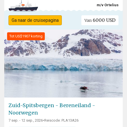
m/v Ortelius
6000 USD
Ga naar de cruisepagina
Van
Tot US$1907 korting
Zuid-Spitsbergen - Bereneiland -
Noorwegen
7 sep. - 12 sep., 2026
•
Reiscode: PLA13A26