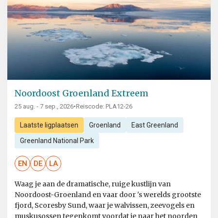
Noordoost Groenland Extreem
25 aug. - 7 sep., 2026
•
Reiscode: PLA12-26
Laatste ligplaatsen
Groenland
East Greenland
Greenland National Park
EN
DE
LA
Waag je aan de dramatische, ruige kustlijn van
Noordoost-Groenland en vaar door 's werelds grootste
fjord, Scoresby Sund, waar je walvissen, zeevogels en
muskusossen tegenkomt voordat je naar het noorden