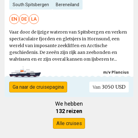
South Spitsbergen
Bereneiland
EN
DE
LA
Vaar door de ijzige wateren van Spitsbergen en verken
spectaculaire fjorden en gletsjers in Hornsund, een
wereld van imposante zeekliffen en Arctische
geschiedenis. De zeeën zijn rijk aan zeehonden en
walvissen en er zijn overal kansen om ijsberen te...
m/v Plancius
3050 USD
Ga naar de cruisepagina
Van
We hebben
132 reizen
Alle cruises