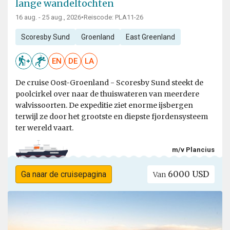
lange wandeltochten
16 aug. - 25 aug., 2026
•
Reiscode: PLA11-26
Scoresby Sund
Groenland
East Greenland
EN
DE
LA
De cruise Oost-Groenland - Scoresby Sund steekt de
poolcirkel over naar de thuiswateren van meerdere
walvissoorten. De expeditie ziet enorme ijsbergen
terwijl ze door het grootste en diepste fjordensysteem
ter wereld vaart.
m/v Plancius
6000 USD
Ga naar de cruisepagina
Van