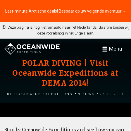
Last-minute Arctische deals! Bespaar op uw volgende avontuur ⭢
Deze pagina is nog niet vertaald naar het Nederlands, daarom bieden wij
deze vooralsnog in het Engels aan.
Menu
POLAR DIVING | Visit
Oceanwide Expeditions at
DEMA 2014!
by Oceanwide Expeditions
Nieuws
23.10.2014
Stop by Oceanwide Expeditions and see how you can