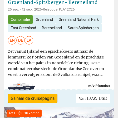
Groenland-Spitsbergen- Bereneiland
25 aug. - 12 sep., 2026
•
Reiscode: PLA12C26
Combinatie
Groenland
Greenland National Park
East Greenland
Bereneiland
South Spitsbergen
EN
DE
LA
Zet vanuit IJsland een epische koers uit naar de
lommerrijke fjorden van Groenland en de prachtige
wereld van het pakijs in noordelijke richting. Deze
combinatiecruise steekt de Groenlandse Zee over en
voert u vervolgens door de Svalbard archipel, waar...
m/v Plancius
13725 USD
Ga naar de cruisepagina
Van
Tot US$3518 korting