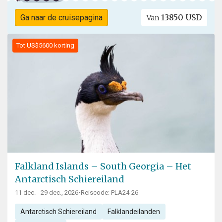
13850 USD
Ga naar de cruisepagina
Van
Tot US$5600 korting
Falkland Islands – South Georgia – Het
Antarctisch Schiereiland
11 dec. - 29 dec., 2026
•
Reiscode: PLA24-26
Antarctisch Schiereiland
Falklandeilanden