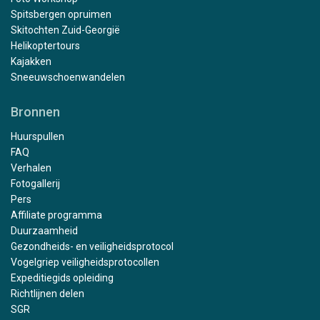
Spitsbergen opruimen
Skitochten Zuid-Georgië
Helikoptertours
Kajakken
Sneeuwschoenwandelen
Bronnen
Huurspullen
FAQ
Verhalen
Fotogallerij
Pers
Affiliate programma
Duurzaamheid
Gezondheids- en veiligheidsprotocol
Vogelgriep veiligheidsprotocollen
Expeditiegids opleiding
Richtlijnen delen
SGR