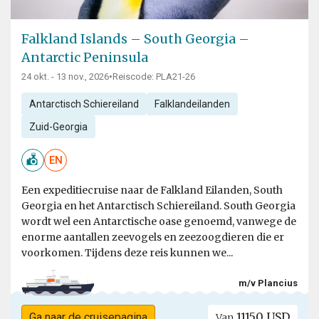
Falkland Islands – South Georgia –
Antarctic Peninsula
24 okt. - 13 nov., 2026
•
Reiscode: PLA21-26
Antarctisch Schiereiland
Falklandeilanden
Zuid-Georgia
EN
Een expeditiecruise naar de Falkland Eilanden, South
Georgia en het Antarctisch Schiereiland. South Georgia
wordt wel een Antarctische oase genoemd, vanwege de
enorme aantallen zeevogels en zeezoogdieren die er
voorkomen. Tijdens deze reis kunnen we...
m/v Plancius
11150 USD
Ga naar de cruisepagina
Van