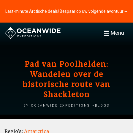
Last-minute Arctische deals! Bespaar op uw volgende avontuur ⭢
Menu
Pad van Poolhelden:
Wandelen over de
historische route van
Shackleton
by Oceanwide Expeditions
Blogs
Regio's:
Antarctica