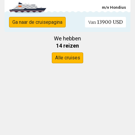
m/v Hondius
13900 USD
Ga naar de cruisepagina
Van
We hebben
14 reizen
Alle cruises