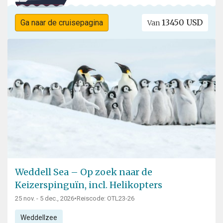
13450 USD
Ga naar de cruisepagina
Van
Weddell Sea – Op zoek naar de
Keizerspinguïn, incl. Helikopters
25 nov. - 5 dec., 2026
•
Reiscode: OTL23-26
Weddellzee