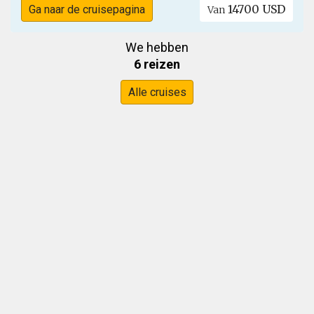
14700 USD
Ga naar de cruisepagina
Van
We hebben
6 reizen
Alle cruises