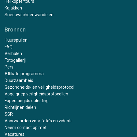
Helikoptertours
Kajakken
Sneeuwschoenwandelen
Bronnen
Huurspullen
FAQ
Verhalen
Fotogallerij
Pers
Affiliate programma
Duurzaamheid
Gezondheids- en veiligheidsprotocol
Vogelgriep veiligheidsprotocollen
Expeditiegids opleiding
Richtlijnen delen
SGR
Voorwaarden voor foto's en video's
Neem contact op met
Vacatures