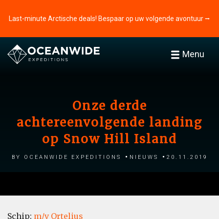
Last-minute Arctische deals! Bespaar op uw volgende avontuur ⭢
Menu
Onze derde
achtereenvolgende landing
op Snow Hill Island
by Oceanwide Expeditions
Nieuws
20.11.2019
Schip:
m/v Ortelius