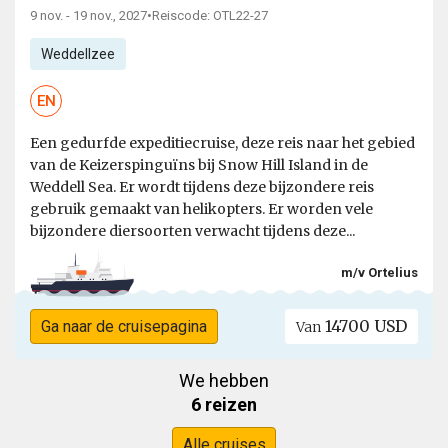
9 nov. - 19 nov., 2027
•
Reiscode: OTL22-27
Weddellzee
EN
Een gedurfde expeditiecruise, deze reis naar het gebied
van de Keizerspinguïns bij Snow Hill Island in de
Weddell Sea. Er wordt tijdens deze bijzondere reis
gebruik gemaakt van helikopters. Er worden vele
bijzondere diersoorten verwacht tijdens deze...
m/v Ortelius
14700 USD
Ga naar de cruisepagina
Van
We hebben
6 reizen
Alle cruises