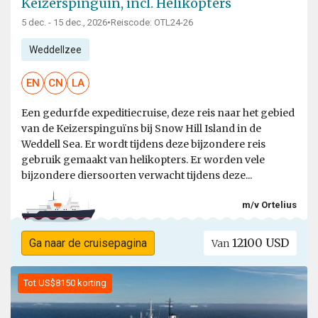
Keizerspinguïn, incl. Helikopters
5 dec. - 15 dec., 2026
•
Reiscode: OTL24-26
Weddellzee
EN
CN
LA
Een gedurfde expeditiecruise, deze reis naar het gebied
van de Keizerspinguïns bij Snow Hill Island in de
Weddell Sea. Er wordt tijdens deze bijzondere reis
gebruik gemaakt van helikopters. Er worden vele
bijzondere diersoorten verwacht tijdens deze...
m/v Ortelius
12100 USD
Ga naar de cruisepagina
Van
Tot US$8150 korting