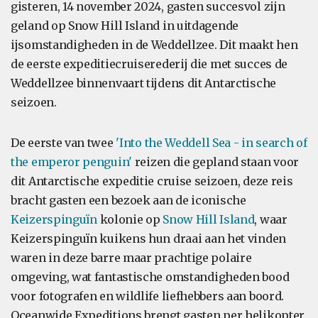
gisteren, 14 november 2024, gasten succesvol zijn
geland op Snow Hill Island in uitdagende
ijsomstandigheden in de Weddellzee. Dit maakt hen
de eerste expeditiecruiserederij die met succes de
Weddellzee binnenvaart tijdens dit Antarctische
seizoen.
De eerste van twee
'Into the Weddell Sea - in search of
the emperor penguin'
reizen die gepland staan voor
dit Antarctische expeditie cruise seizoen, deze reis
bracht gasten een bezoek aan de iconische
Keizerspinguïn
kolonie op
Snow Hill Island
, waar
Keizerspinguïn kuikens hun draai aan het vinden
waren in deze barre maar prachtige polaire
omgeving, wat fantastische omstandigheden bood
voor fotografen en wildlife liefhebbers aan boord.
Oceanwide Expeditions brengt gasten per helikopter