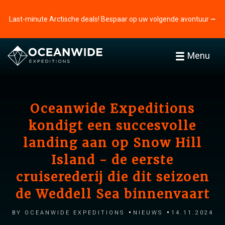
Last-minute Arctische deals! Bespaar op uw volgende avontuur ⭢
Menu
Oceanwide Expeditions
kondigt een succesvolle
landing aan op Snow Hill
Island - de eerste
cruiserederij die dit seizoen
de Weddell Sea binnenvaart
by Oceanwide Expeditions
Nieuws
14.11.2024