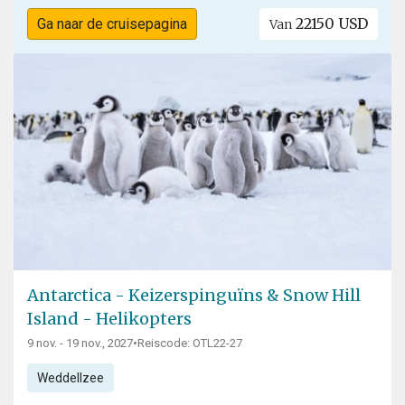
22150 USD
Ga naar de cruisepagina
Van
Antarctica - Keizerspinguïns & Snow Hill
Island - Helikopters
9 nov. - 19 nov., 2027
•
Reiscode: OTL22-27
Weddellzee