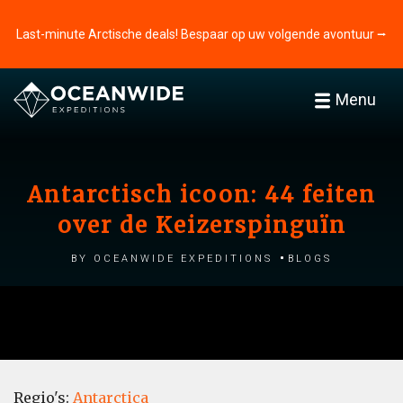
Last-minute Arctische deals! Bespaar op uw volgende avontuur ⭢
Menu
Antarctisch icoon: 44 feiten
over de Keizerspinguïn
by Oceanwide Expeditions
Blogs
Regio's:
Antarctica