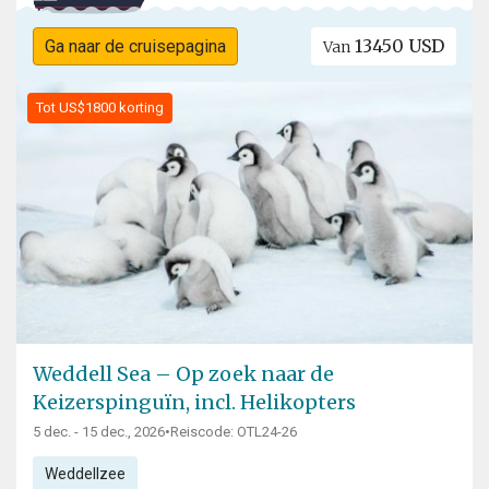
13450 USD
Ga naar de cruisepagina
Van
Tot US$1800 korting
Weddell Sea – Op zoek naar de
Keizerspinguïn, incl. Helikopters
5 dec. - 15 dec., 2026
•
Reiscode: OTL24-26
Weddellzee