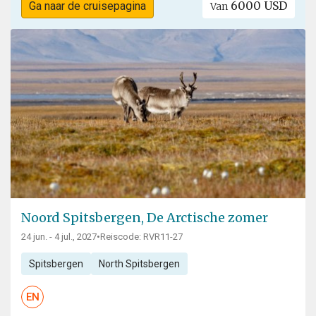
6000 USD
Ga naar de cruisepagina
Van
Noord Spitsbergen, De Arctische zomer
24 jun. - 4 jul., 2027
•
Reiscode: RVR11-27
Spitsbergen
North Spitsbergen
EN