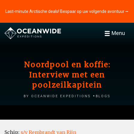
Last-minute Arctische deals! Bespaar op uw volgende avontuur ⭢
Menu
Noordpool en koffie:
Interview met een
poolzeilkapitein
by Oceanwide Expeditions
Blogs
Schip:
s/v Rembrandt van Rijn