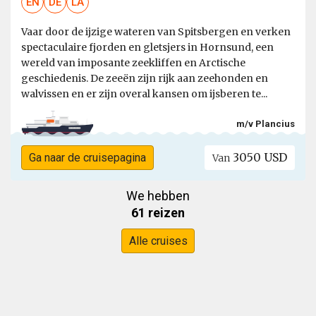
EN
DE
LA
Vaar door de ijzige wateren van Spitsbergen en verken
spectaculaire fjorden en gletsjers in Hornsund, een
wereld van imposante zeekliffen en Arctische
geschiedenis. De zeeën zijn rijk aan zeehonden en
walvissen en er zijn overal kansen om ijsberen te...
m/v Plancius
3050 USD
Ga naar de cruisepagina
Van
We hebben
61 reizen
Alle cruises