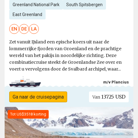
Greenland National Park
South Spitsbergen
East Greenland
EN
DE
LA
Zet vanuit IJsland een epische koers uit naar de
lommerrijke fjorden van Groenland en de prachtige
wereld van het pakijs in noordelijke richting. Deze
combinatiecruise steekt de Groenlandse Zee over en
voert u vervolgens door de Svalbard archipel, waar...
m/v Plancius
13725 USD
Ga naar de cruisepagina
Van
Tot US$3518 korting