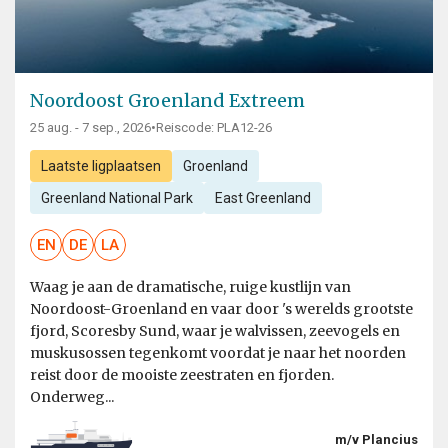
Noordoost Groenland Extreem
25 aug. - 7 sep., 2026
•
Reiscode: PLA12-26
Laatste ligplaatsen
Groenland
Greenland National Park
East Greenland
EN
DE
LA
Waag je aan de dramatische, ruige kustlijn van
Noordoost-Groenland en vaar door 's werelds grootste
fjord, Scoresby Sund, waar je walvissen, zeevogels en
muskusossen tegenkomt voordat je naar het noorden
reist door de mooiste zeestraten en fjorden.
Onderweg...
m/v Plancius