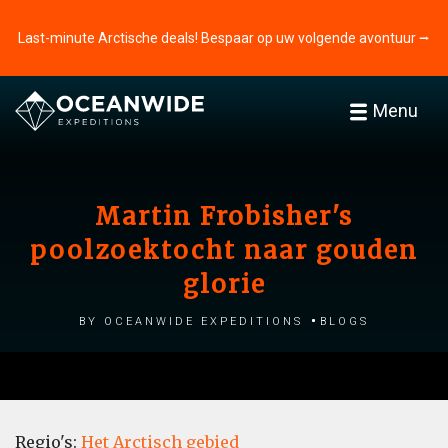
Last-minute Arctische deals! Bespaar op uw volgende avontuur ⭢
Menu
Martin Frobisher's
poolzoektocht naar gouden
glorie
by Oceanwide Expeditions
Blogs
Regio's:
Het Arctisch gebied