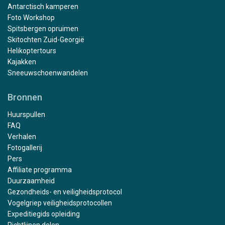
Antarctisch kamperen
Foto Workshop
Spitsbergen opruimen
Skitochten Zuid-Georgië
Helikoptertours
Kajakken
Sneeuwschoenwandelen
Bronnen
Huurspullen
FAQ
Verhalen
Fotogallerij
Pers
Affiliate programma
Duurzaamheid
Gezondheids- en veiligheidsprotocol
Vogelgriep veiligheidsprotocollen
Expeditiegids opleiding