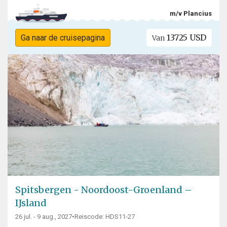
m/v Plancius
13725 USD
Ga naar de cruisepagina
Van
Spitsbergen - Noordoost-Groenland –
IJsland
26 jul. - 9 aug., 2027
•
Reiscode: HDS11-27