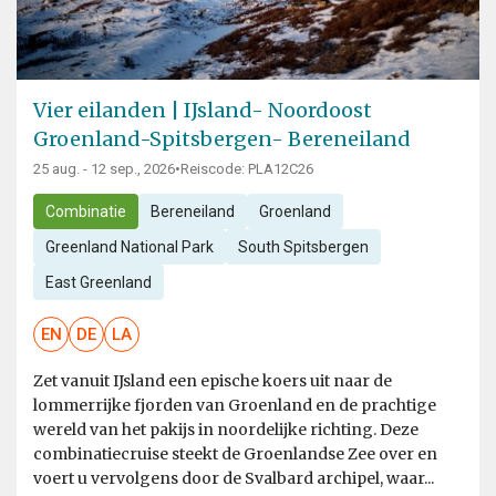
Vier eilanden | IJsland- Noordoost
Groenland-Spitsbergen- Bereneiland
25 aug. - 12 sep., 2026
•
Reiscode: PLA12C26
Combinatie
Bereneiland
Groenland
Greenland National Park
South Spitsbergen
East Greenland
EN
DE
LA
Zet vanuit IJsland een epische koers uit naar de
lommerrijke fjorden van Groenland en de prachtige
wereld van het pakijs in noordelijke richting. Deze
combinatiecruise steekt de Groenlandse Zee over en
voert u vervolgens door de Svalbard archipel, waar...