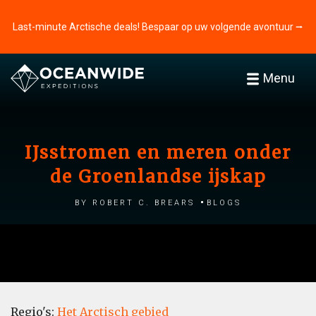
Last-minute Arctische deals! Bespaar op uw volgende avontuur ⭢
Menu
IJsstromen en meren onder
de Groenlandse ijskap
by Robert C. Brears
Blogs
Regio's:
Het Arctisch gebied