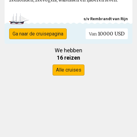
zeehonden, zeevogels, walvissen en IJsberen leven.
s/v Rembrandt van Rijn
10000 USD
Ga naar de cruisepagina
Van
We hebben
16 reizen
Alle cruises