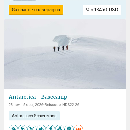
13450 USD
Ga naar de cruisepagina
Van
Antarctica - Basecamp
23 nov. - 5 dec., 2026
•
Reiscode: HDS22-26
Antarctisch Schiereiland
EN