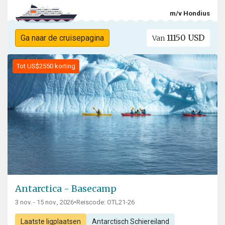
m/v Hondius
11150 USD
Ga naar de cruisepagina
Van
Tot US$2550 korting
Antarctica - Basecamp
3 nov. - 15 nov., 2026
•
Reiscode: OTL21-26
Laatste ligplaatsen
Antarctisch Schiereiland