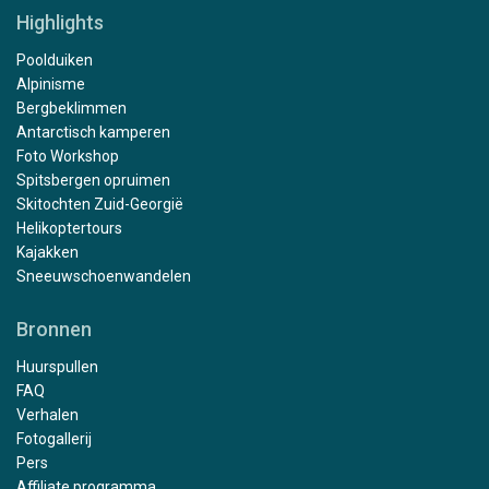
Highlights
Poolduiken
Alpinisme
Bergbeklimmen
Antarctisch kamperen
Foto Workshop
Spitsbergen opruimen
Skitochten Zuid-Georgië
Helikoptertours
Kajakken
Sneeuwschoenwandelen
Bronnen
Huurspullen
FAQ
Verhalen
Fotogallerij
Pers
Affiliate programma