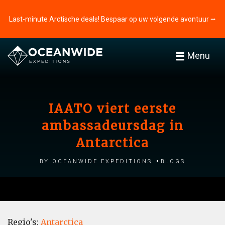
Last-minute Arctische deals! Bespaar op uw volgende avontuur ⭢
Menu
IAATO viert eerste
ambassadeursdag in
Antarctica
by Oceanwide Expeditions
Blogs
Regio's:
Antarctica