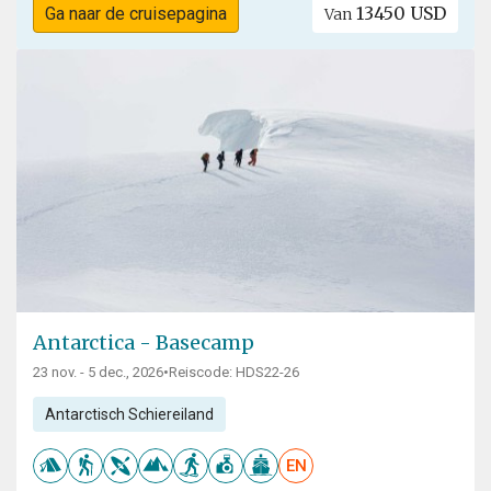
13450 USD
Ga naar de cruisepagina
Van
Antarctica - Basecamp
23 nov. - 5 dec., 2026
•
Reiscode: HDS22-26
Antarctisch Schiereiland
EN