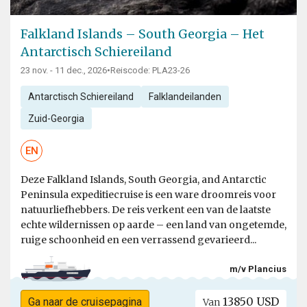
Falkland Islands – South Georgia – Het
Antarctisch Schiereiland
23 nov. - 11 dec., 2026
•
Reiscode: PLA23-26
Antarctisch Schiereiland
Falklandeilanden
Zuid-Georgia
EN
Deze Falkland Islands, South Georgia, and Antarctic
Peninsula expeditiecruise is een ware droomreis voor
natuurliefhebbers. De reis verkent een van de laatste
echte wildernissen op aarde – een land van ongetemde,
ruige schoonheid en een verrassend gevarieerd...
m/v Plancius
13850 USD
Ga naar de cruisepagina
Van