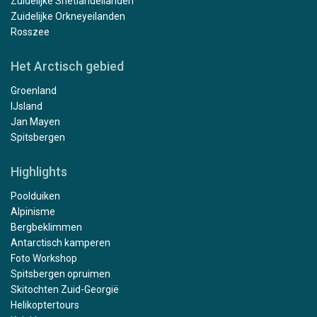
Zuidelijke Shetlandeilanden
Zuidelijke Orkneyeilanden
Rosszee
Het Arctisch gebied
Groenland
IJsland
Jan Mayen
Spitsbergen
Highlights
Poolduiken
Alpinisme
Bergbeklimmen
Antarctisch kamperen
Foto Workshop
Spitsbergen opruimen
Skitochten Zuid-Georgië
Helikoptertours