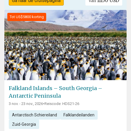
11150 USD
Ga naar de cruisepagina
Van
Tot US$5800 korting
Falkland Islands – South Georgia –
Antarctic Peninsula
3 nov. - 23 nov., 2026
•
Reiscode: HDS21-26
Antarctisch Schiereiland
Falklandeilanden
Zuid-Georgia