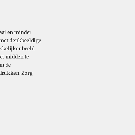
saai en minder
t met denkbeeldige
kkelijker beeld.
het midden te
om de
adrukken. Zorg