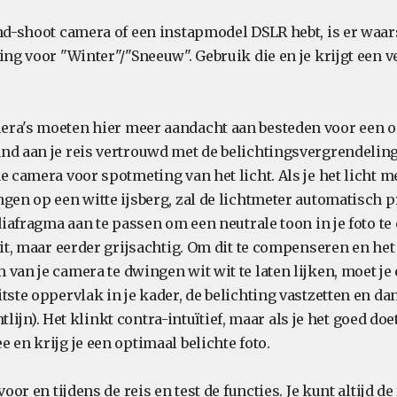
and-shoot camera of een instapmodel DSLR hebt, is er waar
ing voor "Winter"/"Sneeuw". Gebruik die en je krijgt een ve
ra's moeten hier meer aandacht aan besteden voor een op
nd aan je reis vertrouwd met de belichtingsvergrendeling
e camera voor spotmeting van het licht. Als je het licht m
ngen op een witte ijsberg, zal de lichtmeter automatisch 
 diafragma aan te passen om een neutrale toon in je foto te
wit, maar eerder grijsachtig. Om dit te compenseren en het
 van je camera te dwingen wit wit te laten lijken, moet j
tste oppervlak in je kader, de belichting vastzetten en da
chtlijn). Het klinkt contra-intuïtief, maar als je het goed doe
 en krijg je een optimaal belichte foto.
voor en tijdens de reis en test de functies. Je kunt altijd d