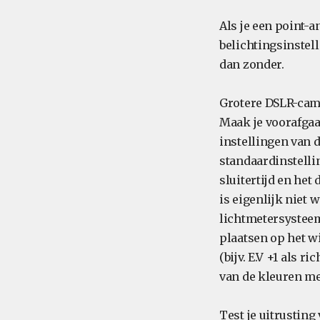
Als je een point-
belichtingsinstell
dan zonder.
Grotere DSLR-came
Maak je voorafgaa
instellingen van d
standaardinstelli
sluitertijd en het
is eigenlijk niet 
lichtmetersysteem
plaatsen op het wi
(bijv. E.V +1 als ri
van de kleuren mee
Test je uitrusting 