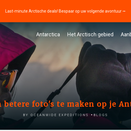
Last-minute Arctische deals! Bespaar op uw volgende avontuur ⭢
Antarctica
Het Arctisch gebied
Aan
 betere foto's te maken op je An
by Oceanwide Expeditions
Blogs