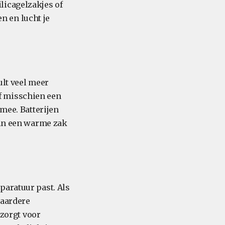
licagelzakjes of
 en lucht je
ult veel meer
f misschien een
 mee. Batterijen
 in een warme zak
paratuur past. Als
waardere
 zorgt voor