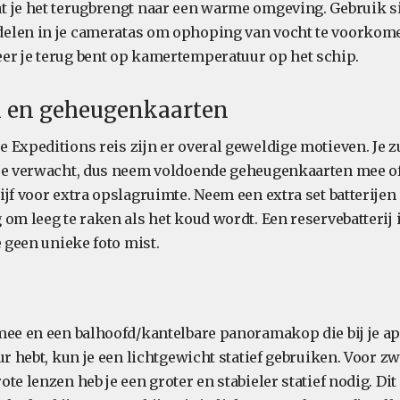
 je het terugbrengt naar een warme omgeving. Gebruik si
len in je cameratas om ophoping van vocht te voorkomen
r je terug bent op kamertemperatuur op het schip.
en en geheugenkaarten
 Expeditions reis zijn er overal geweldige motieven. Je z
 je verwacht, dus neem voldoende geheugenkaarten mee o
jf voor extra opslagruimte. Neem een extra set batterijen
 om leeg te raken als het koud wordt. Een reservebatterij
e geen unieke foto mist.
mee en een balhoofd/kantelbare panoramakop die bij je ap
ur hebt, kun je een lichtgewicht statief gebruiken. Voor z
te lenzen heb je een groter en stabieler statief nodig. Dit