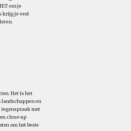
IET om je
krijg je veel
leren.
ien. Het is het
an landschappen en
in tegenspraak met
en close-up
maten om het beste