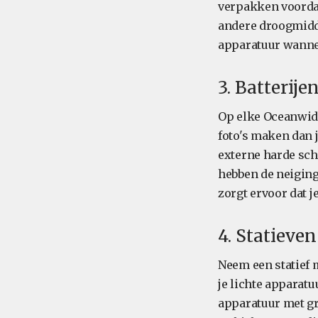
verpakken voordat
andere droogmidde
apparatuur wannee
3. Batterij
Op elke Oceanwide
foto's maken dan
externe harde schi
hebben de neiging
zorgt ervoor dat j
4. Statieven
Neem een statief 
je lichte apparatu
apparatuur met gro