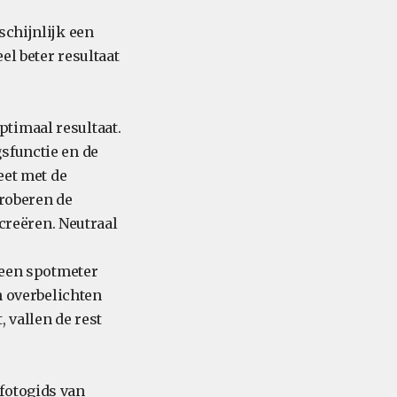
schijnlijk een
el beter resultaat
timaal resultaat.
sfunctie en de
eet met de
proberen de
 creëren. Neutraal
e een spotmeter
n overbelichten
t, vallen de rest
e fotogids van