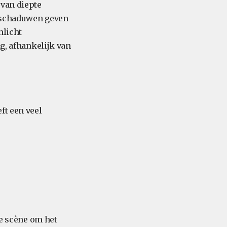
 van diepte
e schaduwen geven
nlicht
ng, afhankelijk van
ft een veel
de scène om het