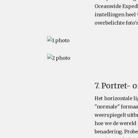
Oceanwide Expedit
instellingen heel 
overbelichte foto'
7. Portret- 
Het horizontale l
"normale" formaat
weerspiegelt uitbr
hoe we de wereld 
benadering. Probee