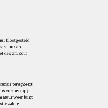
uur blootgesteld
paratuur en
t dek zit. Zout
xcursie terugkeert
dens vormen op je
paratuur weer kunt
stic zak te