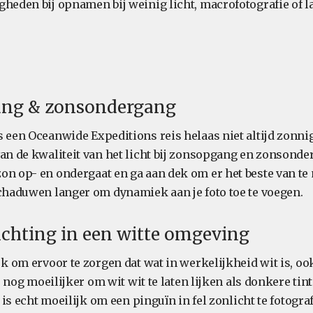
gheden bij opnamen bij weinig licht, macrofotografie of l
ang & zonsondergang
 een Oceanwide Expeditions reis helaas niet altijd zonnig 
van de kwaliteit van het licht bij zonsopgang en zonsonde
on op- en ondergaat en ga aan dek om er het beste van te 
schaduwen langer om dynamiek aan je foto toe te voegen.
elichting in een witte omgeving
jk om ervoor te zorgen dat wat in werkelijkheid wit is, ook
lfs nog moeilijker om wit wit te laten lijken als donkere ti
t is echt moeilijk om een pinguïn in fel zonlicht te fotogra