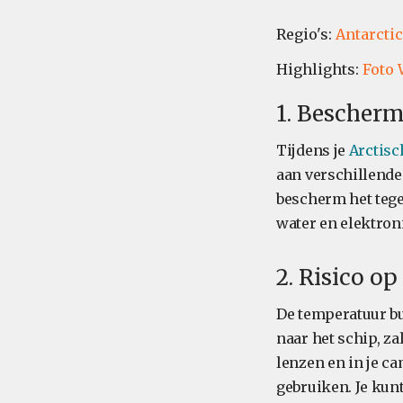
Regio's:
Antarcti
Highlights:
Foto
1. Bescherm
Tijdens je
Arctisc
aan verschillende
bescherm het tegen
water en elektron
2. Risico o
De temperatuur bui
naar het schip, z
lenzen en in je c
gebruiken. Je kunt