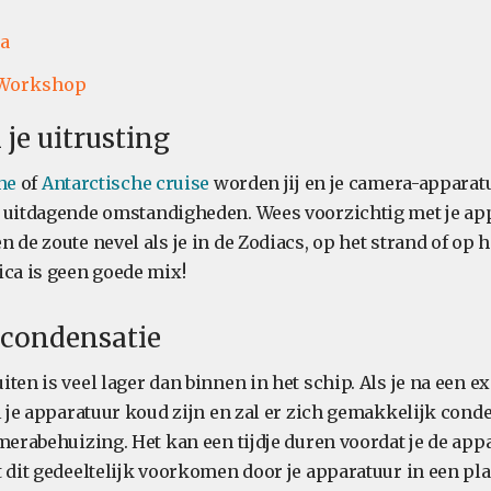
ca
 Workshop
 je uitrusting
he
of
Antarctische cruise
worden jij en je camera-apparat
 uitdagende omstandigheden. Wees voorzichtig met je ap
 de zoute nevel als je in de Zodiacs, op het strand of op he
ica is geen goede mix!
p condensatie
ten is veel lager dan binnen in het schip. Als je na een e
al je apparatuur koud zijn en zal er zich gemakkelijk con
amerabehuizing. Het kan een tijdje duren voordat je de ap
 dit gedeeltelijk voorkomen door je apparatuur in een pla