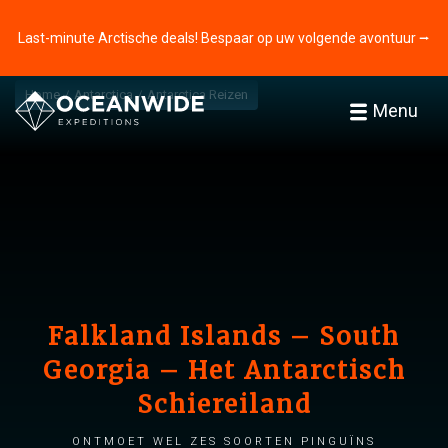
Last-minute Arctische deals! Bespaar op uw volgende avontuur ⭢
Home
Antarctica
Antarctica Reizen
Menu
Falkland Islands – South
Georgia – Het Antarctisch
Schiereiland
Ontmoet wel zes soorten pinguïns