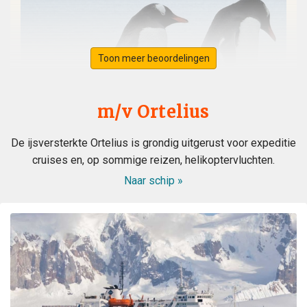
Toon meer beoordelingen
m/v Ortelius
De ijsversterkte Ortelius is grondig uitgerust voor expeditie
cruises en, op sommige reizen, helikoptervluchten.
Naar schip »
WOW! This voyage exceeded my expectation. When my
husband booked the expedition ship, I was concerned
about the comfort of the cabins and common area, and
even more nervous about the meals. I had no reason to
be nervous - the ship is very modern, the cabins and
common area swell appointed. The lounge was were we
spent most of our free time mingling with fellow
travels. (When we weren’t on deck or in the bridge). The