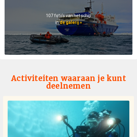
attention to details even for this - each flight every
passenger had a window seat. The helicopter pilots
were very friendly and made the flights very
107 foto's van het schip
memorable. If you are considering an Antarctic trip, I
in
de galerij »
highly recommend doing it on a small ship like the
Ortellius.
Activiteiten waaraan je kunt
deelnemen
Favorite Trip Ever
bij Skye Bartholomew
Antarctica
I don't think I can quite put into words how amazing this
trip was! To start, the entire oceanwide team was
excellent - dining services memorized everyone's
needs/preferences (and names!) within the first day, the
expedition team's excitement and expertise enhanced