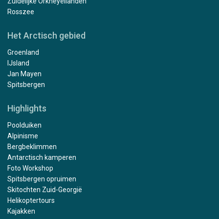
Zuidelijke Orkneyeilanden
Thanks to a great expedition plan, luck in the weather,
Rosszee
and an absolutely incredible expedition team, we had
the experience of a lifetime. Every day was a unique
Het Arctisch gebied
experience, and every single day was absolutely
fantastic. I saw a lot of amazing places, but this
Groenland
expedition surpassed them all.
IJsland
Jan Mayen
Spitsbergen
Highlights
Poolduiken
Alpinisme
Bergbeklimmen
Antarctisch kamperen
Foto Workshop
Spitsbergen opruimen
Skitochten Zuid-Georgië
Helikoptertours
Kajakken