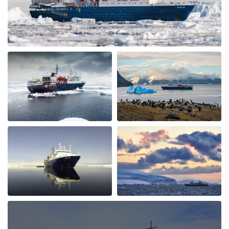
small ship environment really fostered mingling with
both staff and other guests. The food was plentiful,
varied and of excellent quality and taste. The cruise staff
couldn’t do enough for us - they accommodated my
dietary restriction beyond what I expected. There was a
nice BBQ on deck one evening (in snow flurries….but
there was mulled wine to warm us up). Another
afternoon there was hot chocolate spiked with rum.
Every afternoon there was nice snack brought up. The
best part of the trip was the expedition team. Led by
expedition team leader Pippa and assistant leader
George, the entire team entertained us with great
lectures when they were not taking us on outings. We
saw plenty of wildlife daily. Weather prevented us from
flying to the emperor penguin colony,, but the team
took our safety seriously and we appreciated that. We
got to visit other penguin colonies, sometimes viewing
from the zodiac, and on most days landings and a walk
on ice.The small ship size allowed us to to off ship daily,
including 2 scenic helicopter flights. The staff paid