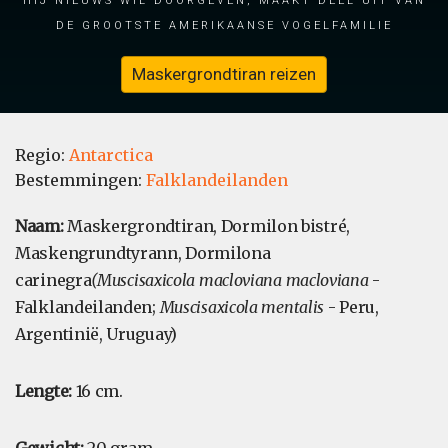
de grootste Amerikaanse vogelfamilie
Maskergrondtiran reizen
Regio:
Antarctica
Bestemmingen:
Falklandeilanden
Naam:
Maskergrondtiran, Dormilon bistré,
Maskengrundtyrann, Dormilona
carinegra
(Muscisaxicola macloviana macloviana
-
Falklandeilanden;
Muscisaxicola mentalis
- Peru,
Argentinië, Uruguay)
Lengte:
16 cm.