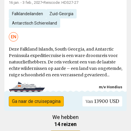
16 jan. - 3 feb., 2027
•
Reiscode: HDS27-27
Falklandeilanden
Zuid-Georgia
Antarctisch Schiereiland
EN
Deze Falkland Islands, South Georgia, and Antarctic
Peninsula expeditiecruise is een ware droomreis voor
natuurliefhebbers. De reis verkent een van de laatste
echte wildernissen op aarde – een land van ongetemde,
ruige schoonheid en een verrassend gevarieerd...
m/v Hondius
13900 USD
Ga naar de cruisepagina
Van
We hebben
14 reizen