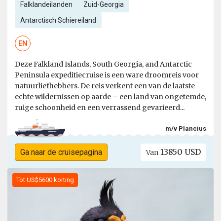
Falklandeilanden
Zuid-Georgia
Antarctisch Schiereiland
EN
Deze Falkland Islands, South Georgia, and Antarctic
Peninsula expeditiecruise is een ware droomreis voor
natuurliefhebbers. De reis verkent een van de laatste
echte wildernissen op aarde – een land van ongetemde,
ruige schoonheid en een verrassend gevarieerd...
m/v Plancius
13850 USD
Ga naar de cruisepagina
Van
Tot US$5600 korting