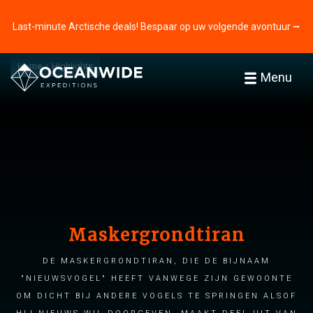
Last-minute Arctische deals! Bespaar op uw volgende avontuur ⭢
Home
Highlights
Menu
Maskergrondtiran
De Maskergrondtiran, die de bijnaam
"nieuwsvogel" heeft vanwege zijn gewoonte
om dicht bij andere vogels te springen alsof
hij nieuws wil doorgeven, maakt deel uit van