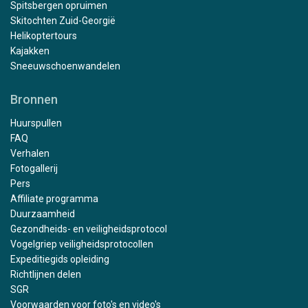
Spitsbergen opruimen
Skitochten Zuid-Georgië
Helikoptertours
Kajakken
Sneeuwschoenwandelen
Bronnen
Huurspullen
FAQ
Verhalen
Fotogallerij
Pers
Affiliate programma
Duurzaamheid
Gezondheids- en veiligheidsprotocol
Vogelgriep veiligheidsprotocollen
Expeditiegids opleiding
Richtlijnen delen
SGR
Voorwaarden voor foto's en video's