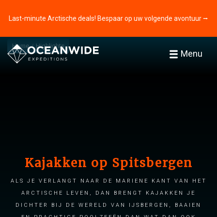
Last-minute Arctische deals! Bespaar op uw volgende avontuur ⭢
Home
Highlights
Menu
Kajakken op Spitsbergen
Als je verlangt naar de mariene kant van het
Arctische leven, dan brengt kajakken je
dichter bij de wereld van ijsbergen, baaien
en prachtige poolzeeën dan wat dan ook