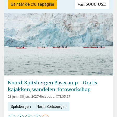
6000 USD
Ga naar de cruisepagina
Van
Noord-Spitsbergen Basecamp - Gratis
kajakken, wandelen, fotoworkshop
23 jun. - 30 jun., 2027
•
Reiscode: OTL05-27
Spitsbergen
North Spitsbergen