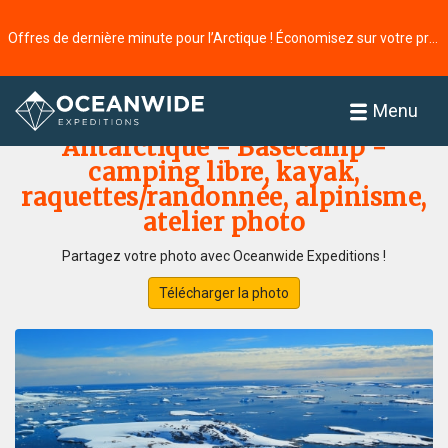
Offres de dernière minute pour l’Arctique ! Économisez sur votre prochaine aventure ⭢
Accueil
Galerie de photos
Menu
Antarctique - Basecamp -
camping libre, kayak,
raquettes/randonnée, alpinisme,
atelier photo
Partagez votre photo avec Oceanwide Expeditions !
Télécharger la photo