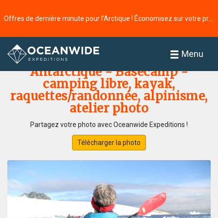
Offres de dernière minute pour l’Arctique ! Économisez sur votre prochaine aventure ⭢
Accueil
Galerie de photos
Menu
Antarctique - Basecamp -
camping libre, kayak,
raquettes/randonnée, alpinisme,
atelier photo
Partagez votre photo avec Oceanwide Expeditions !
Télécharger la photo