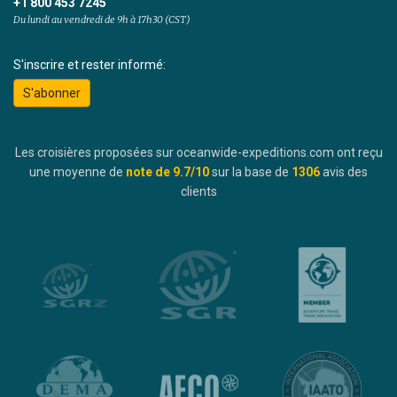
+1 800 453 7245
Du lundi au vendredi de 9h à 17h30 (CST)
S'inscrire et rester informé:
S'abonner
Les croisières proposées sur oceanwide-expeditions.com ont reçu
une moyenne de
note de
9.7
/10
sur la base de
1306
avis des
clients