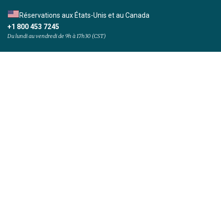
Réservations aux États-Unis et au Canada
+1 800 453 7245
Du lundi au vendredi de 9h à 17h30 (CST)
S'inscrire et rester informé:
S'abonner
Les croisières proposées sur oceanwide-expeditions.com ont reçu
une moyenne de
note de
9.7
/10
sur la base de
1306
avis des
clients