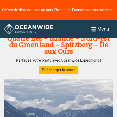
Offres de dernière minute pour l’Arctique ! Économisez sur votre prochaine aventure ⭢
Accueil
Galerie de photos
Menu
Quatre îles - Islande - Nord-est
du Groenland - Spitzberg - Île
aux Ours
Partagez votre photo avec Oceanwide Expeditions !
Télécharger la photo