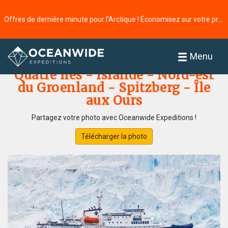
Offres de dernière minute pour l’Arctique ! Économisez sur votre prochaine aventure ⭢
Accueil
Galerie de photos
Menu
Quatre îles - Islande - Nord-est
du Groenland - Spitzberg - Île
aux Ours
Partagez votre photo avec Oceanwide Expeditions !
Télécharger la photo