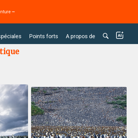
enture ⭢
spéciales
Points forts
A propos de
tique