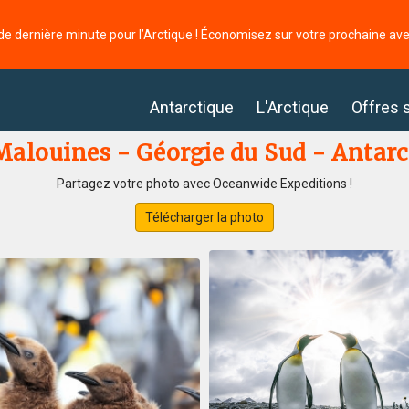
de dernière minute pour l’Arctique ! Économisez sur votre prochaine av
Antarctique
L'Arctique
Offres 
 Malouines - Géorgie du Sud - Antarc
Partagez votre photo avec Oceanwide Expeditions !
Télécharger la photo