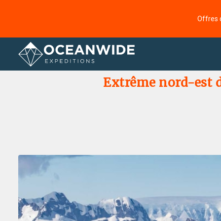
Offres 
Accueil
Galerie de photos
Extrême nord-est d