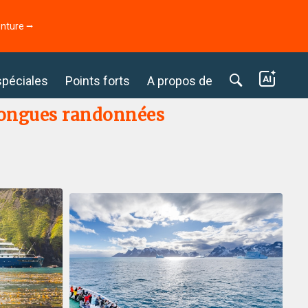
enture ⭢
spéciales
Points forts
A propos de
 longues randonnées