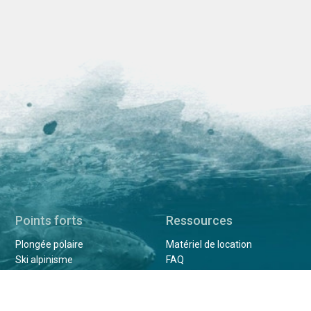
Points forts
Ressources
Plongée polaire
Matériel de location
Ski alpinisme
FAQ
Alpinisme
Histoires
Camping en Antarctique
Galerie de photos
Atelier photo
Presse