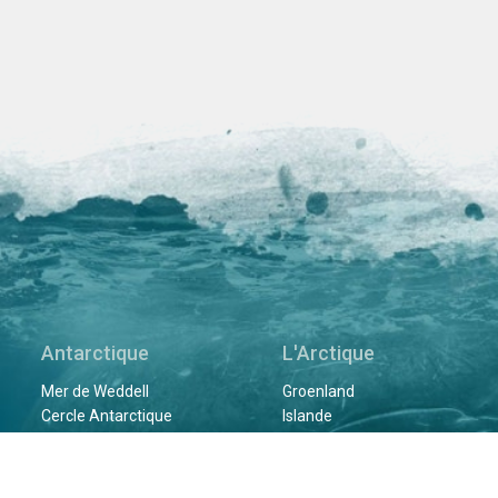
Antarctique
L'Arctique
Mer de Weddell
Groenland
Cercle Antarctique
Islande
Péninsule Antarctique
Jan Mayen
Cap Vert
Svalbard
Îles Malouines