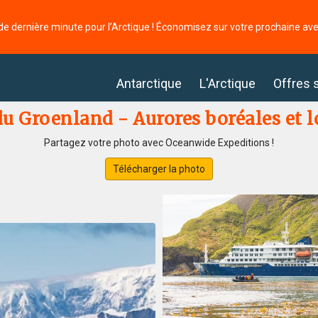
de dernière minute pour l’Arctique ! Économisez sur votre prochaine av
Antarctique
L'Arctique
Offres 
u Groenland - Aurores boréales et
Partagez votre photo avec Oceanwide Expeditions !
Télécharger la photo