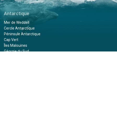
Antarctique
Mer de Weddell
Cercle Antarctique
Péninsule Antarctique
Cap Vert
Îles Malouines
Géorgie du Sud
Îles Sandwich du Sud
Îles Shetland du Sud
Sud des Orcades (Îles)
Mer de Ross
L'Arctique
Groenland
Islande
Jan Mayen
Svalbard