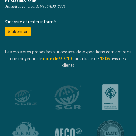
+1 800 453 7245
Du lundi au vendredi de 9h à 17h30 (CST)
S'inscrire et rester informé:
S'abonner
Les croisières proposées sur oceanwide-expeditions.com ont reçu
une moyenne de
note de
9.7
/10
sur la base de
1306
avis des
clients