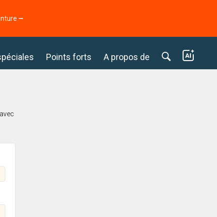
enture ⭢
spéciales
Points forts
A propos de
 avec