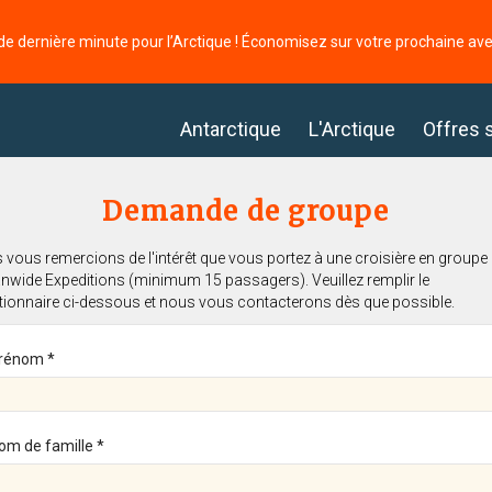
de dernière minute pour l’Arctique ! Économisez sur votre prochaine av
Antarctique
L'Arctique
Offres 
Demande de groupe
vous remercions de l'intérêt que vous portez à une croisière en groupe
nwide Expeditions (minimum 15 passagers). Veuillez remplir le
tionnaire ci-dessous et nous vous contacterons dès que possible.
rénom *
om de famille *