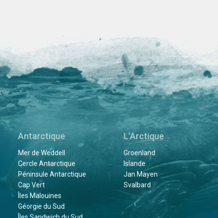
Antarctique
L'Arctique
Mer de Weddell
Groenland
Cercle Antarctique
Islande
Péninsule Antarctique
Jan Mayen
Cap Vert
Svalbard
Îles Malouines
Géorgie du Sud
Îles Sandwich du Sud