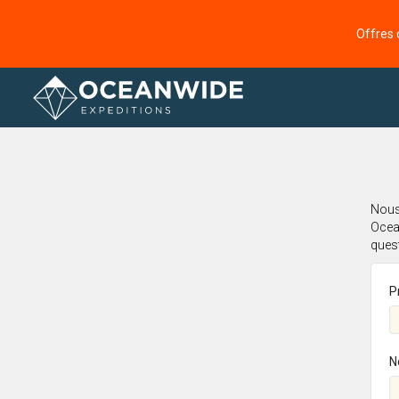
Offres 
Accueil
Nous 
Ocea
ques
P
N