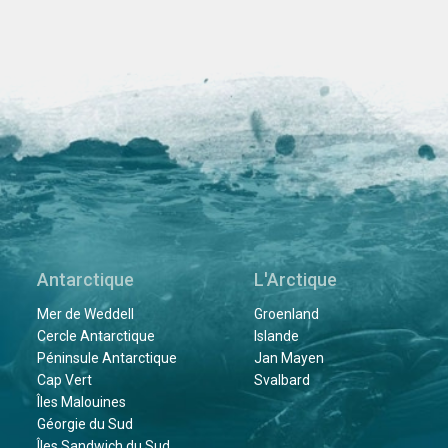
Antarctique
L'Arctique
Mer de Weddell
Groenland
Cercle Antarctique
Islande
Péninsule Antarctique
Jan Mayen
Cap Vert
Svalbard
Îles Malouines
Géorgie du Sud
Îles Sandwich du Sud