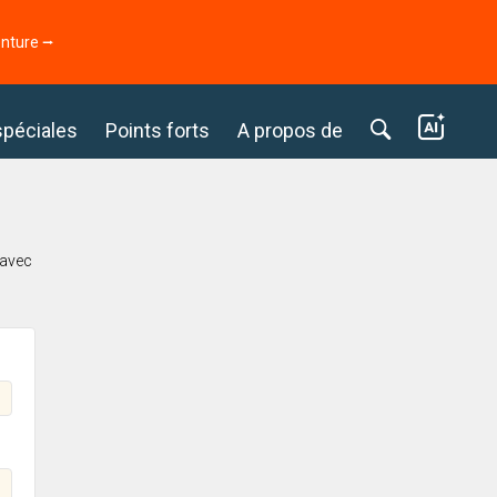
enture ⭢
spéciales
Points forts
A propos de
 avec