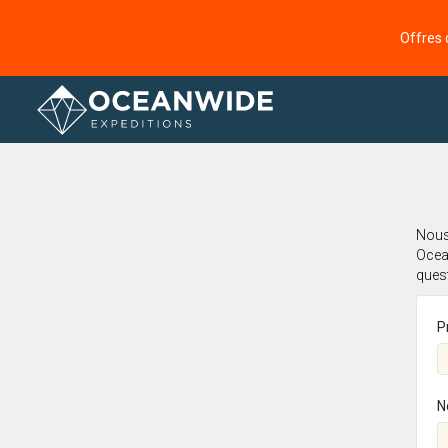
Offres 
Accueil
Nous 
Ocea
ques
P
N