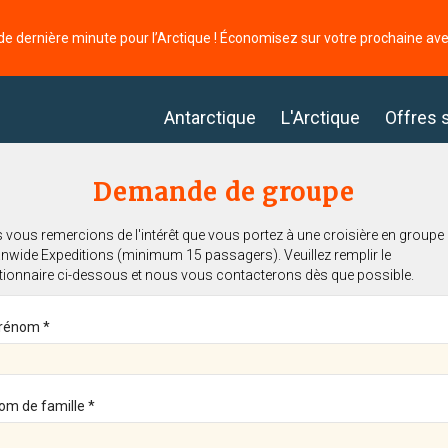
de dernière minute pour l’Arctique ! Économisez sur votre prochaine av
Antarctique
L'Arctique
Offres 
Demande de groupe
vous remercions de l'intérêt que vous portez à une croisière en groupe
nwide Expeditions (minimum 15 passagers). Veuillez remplir le
tionnaire ci-dessous et nous vous contacterons dès que possible.
rénom *
om de famille *