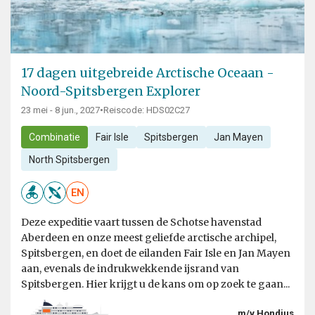
17 dagen uitgebreide Arctische Oceaan -
Noord-Spitsbergen Explorer
23 mei - 8 jun., 2027
•
Reiscode: HDS02C27
Combinatie
Fair Isle
Spitsbergen
Jan Mayen
North Spitsbergen
EN
Deze expeditie vaart tussen de Schotse havenstad
Aberdeen en onze meest geliefde arctische archipel,
Spitsbergen, en doet de eilanden Fair Isle en Jan Mayen
aan, evenals de indrukwekkende ijsrand van
Spitsbergen. Hier krijgt u de kans om op zoek te gaan...
m/v Hondius