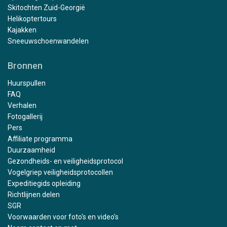
Skitochten Zuid-Georgië
Helikoptertours
Kajakken
Sneeuwschoenwandelen
Bronnen
Huurspullen
FAQ
Verhalen
Fotogallerij
Pers
Affiliate programma
Duurzaamheid
Gezondheids- en veiligheidsprotocol
Vogelgriep veiligheidsprotocollen
Expeditiegids opleiding
Richtlijnen delen
SGR
Voorwaarden voor foto's en video's