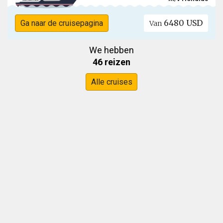
6480 USD
Ga naar de cruisepagina
Van
We hebben
46 reizen
Alle cruises