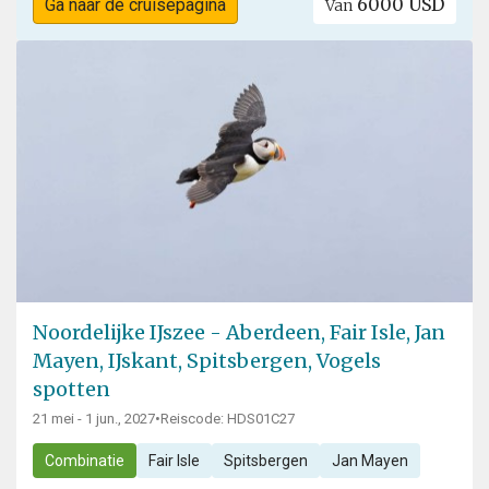
6000 USD
Ga naar de cruisepagina
Van
Noordelijke IJszee - Aberdeen, Fair Isle, Jan
Mayen, IJskant, Spitsbergen, Vogels
spotten
21 mei - 1 jun., 2027
•
Reiscode: HDS01C27
Combinatie
Fair Isle
Spitsbergen
Jan Mayen