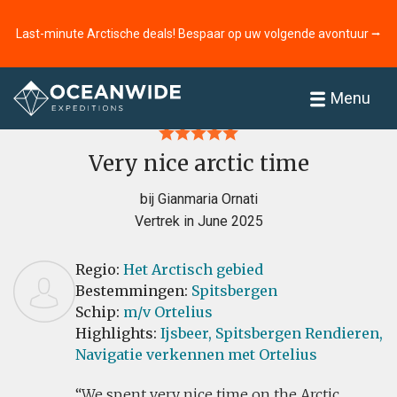
Last-minute Arctische deals! Bespaar op uw volgende avontuur ⭢
Home
Recensies
Menu
Very nice arctic time
bij Gianmaria Ornati
Vertrek in June 2025
Regio:
Het Arctisch gebied
Bestemmingen:
Spitsbergen
Schip:
m/v Ortelius
Highlights:
Ijsbeer,
Spitsbergen Rendieren,
Navigatie verkennen met Ortelius
We spent very nice time on the Arctic