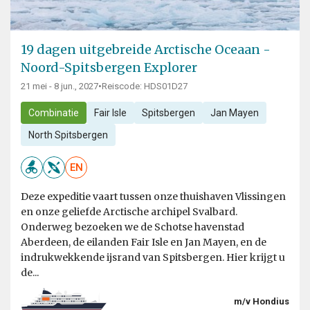
19 dagen uitgebreide Arctische Oceaan -
Noord-Spitsbergen Explorer
21 mei - 8 jun., 2027
•
Reiscode: HDS01D27
Combinatie
Fair Isle
Spitsbergen
Jan Mayen
North Spitsbergen
EN
Deze expeditie vaart tussen onze thuishaven Vlissingen
en onze geliefde Arctische archipel Svalbard.
Onderweg bezoeken we de Schotse havenstad
Aberdeen, de eilanden Fair Isle en Jan Mayen, en de
indrukwekkende ijsrand van Spitsbergen. Hier krijgt u
de...
m/v Hondius