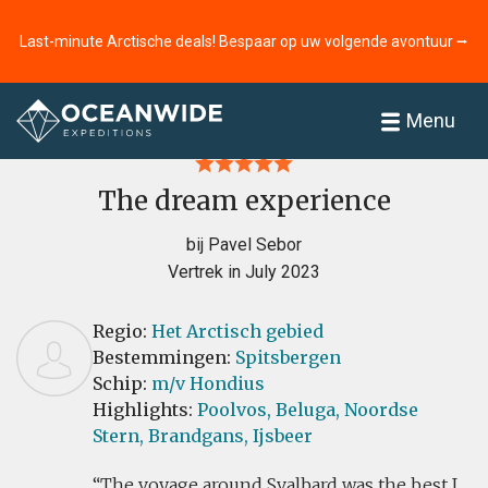
Last-minute Arctische deals! Bespaar op uw volgende avontuur ⭢
Home
Recensies
Menu
The dream experience
bij Pavel Sebor
Vertrek in July 2023
Regio:
Het Arctisch gebied
Bestemmingen:
Spitsbergen
Schip:
m/v Hondius
Highlights:
Poolvos,
Beluga,
Noordse
Stern,
Brandgans,
Ijsbeer
The voyage around Svalbard was the best I