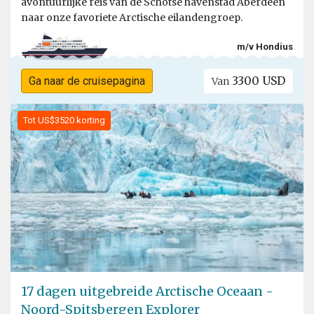
avontuurlijke reis van de Schotse havenstad Aberdeen
naar onze favoriete Arctische eilandengroep.
m/v Hondius
3300 USD
Ga naar de cruisepagina
Van
Tot US$3520 korting
17 dagen uitgebreide Arctische Oceaan -
Noord-Spitsbergen Explorer