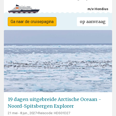
m/v Hondius
op aanvraag
Ga naar de cruisepagina
19 dagen uitgebreide Arctische Oceaan -
Noord-Spitsbergen Explorer
21 mei - 8 jun., 2027
•
Reiscode: HDS01D27