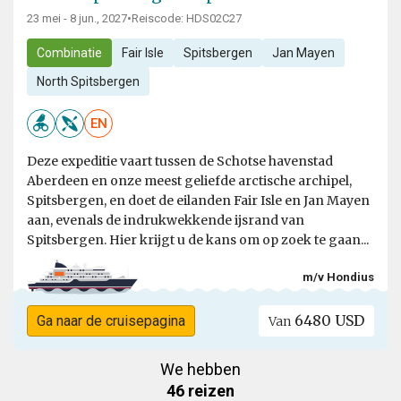
23 mei - 8 jun., 2027
•
Reiscode: HDS02C27
Combinatie
Fair Isle
Spitsbergen
Jan Mayen
North Spitsbergen
EN
Deze expeditie vaart tussen de Schotse havenstad
Aberdeen en onze meest geliefde arctische archipel,
Spitsbergen, en doet de eilanden Fair Isle en Jan Mayen
aan, evenals de indrukwekkende ijsrand van
Spitsbergen. Hier krijgt u de kans om op zoek te gaan...
m/v Hondius
6480 USD
Ga naar de cruisepagina
Van
We hebben
46 reizen