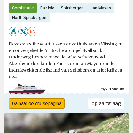
Combinatie
Fair Isle
Spitsbergen
Jan Mayen
North Spitsbergen
EN
Deze expeditie vaart tussen onze thuishaven Vlissingen
en onze geliefde Arctische archipel Svalbard.
Onderweg bezoeken we de Schotse havenstad
Aberdeen, de eilanden Fair Isle en Jan Mayen, en de
indrukwekkende ijsrand van Spitsbergen. Hier krijgt u
de...
m/v Hondius
op aanvraag
Ga naar de cruisepagina