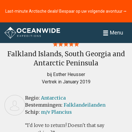
Last-minute Arctische deals! Bespaar op uw volgende avontuur ⭢
Home
Recensies
Menu
Falkland Islands, South Georgia and
Antarctic Peninsula
bij Esther Heusser
Vertrek in January 2019
Regio:
Antarctica
Bestemmingen:
Falklandeilanden
Schip:
m/v Plancius
I'd love to return! Doesn't that say