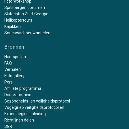
Foto Workshop
Spitsbergen opruimen
Skitochten Zuid-Georgië
Helikoptertours
Kajakken
Sneeuwschoenwandelen
Bronnen
Huurspullen
FAQ
Verhalen
Fotogallerij
Pers
Affiliate programma
Duurzaamheid
Gezondheids- en veiligheidsprotocol
Vogelgriep veiligheidsprotocollen
Expeditiegids opleiding
Richtlijnen delen
SGR