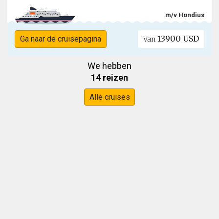
m/v Hondius
13900 USD
Ga naar de cruisepagina
Van
We hebben
14 reizen
Alle cruises