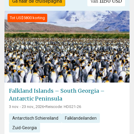
11150 USD
Ga naar de cruisepagina
Van
Tot US$5800 korting
Falkland Islands – South Georgia –
Antarctic Peninsula
3 nov. - 23 nov., 2026
•
Reiscode: HDS21-26
Antarctisch Schiereiland
Falklandeilanden
Zuid-Georgia