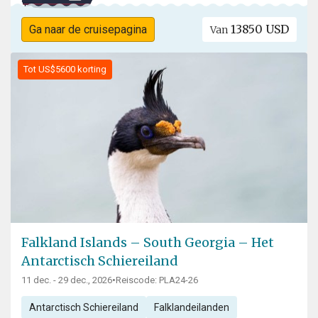
13850 USD
Ga naar de cruisepagina
Van
Tot US$5600 korting
Falkland Islands – South Georgia – Het
Antarctisch Schiereiland
11 dec. - 29 dec., 2026
•
Reiscode: PLA24-26
Antarctisch Schiereiland
Falklandeilanden