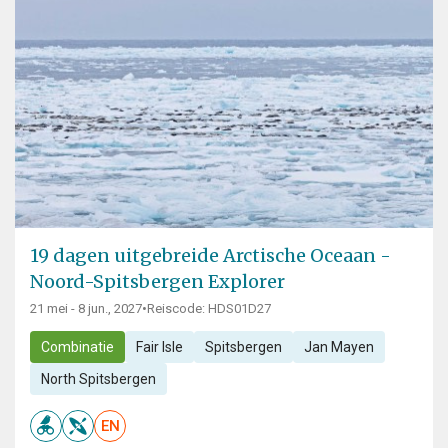
19 dagen uitgebreide Arctische Oceaan -
Noord-Spitsbergen Explorer
21 mei - 8 jun., 2027
•
Reiscode: HDS01D27
Combinatie
Fair Isle
Spitsbergen
Jan Mayen
North Spitsbergen
EN