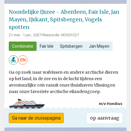
Noordelijke IJszee - Aberdeen, Fair Isle, Jan
Mayen, IJskant, Spitsbergen, Vogels
spotten
21 mei - 1 jun., 2027
•
Reiscode: HDS01C27
Combinatie
Fair Isle
Spitsbergen
Jan Mayen
EN
Ga op zoek naar walvissen en andere arctische dieren
op het land, in de zee en in de lucht tijdens een
avontuurlijke reis vanuit onze thuishaven Vlissingen
naar onze favoriete arctische eilandengroep.
m/v Hondius
op aanvraag
Ga naar de cruisepagina