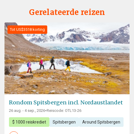
Gerelateerde reizen
Tot US$3518 korting
Rondom Spitsbergen incl. Nordaustlandet
26 aug. - 4 sep., 2026
•
Reiscode: OTL13-26
$ 1000 reiskrediet
Spitsbergen
Around Spitsbergen