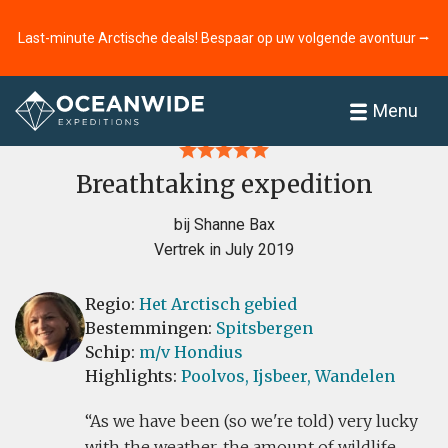
Last-minute Arctische deals! Bespaar op uw volgende avontuur ⭢
Home
Recensies
Menu
Breathtaking expedition
bij Shanne Bax
Vertrek in July 2019
Regio:
Het Arctisch gebied
Bestemmingen:
Spitsbergen
Schip:
m/v Hondius
Highlights:
Poolvos,
Ijsbeer,
Wandelen
As we have been (so we're told) very lucky
with the weather, the amount of wildlife