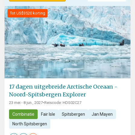
Tot US$3520 korting
17 dagen uitgebreide Arctische Oceaan -
Noord-Spitsbergen Explorer
23 mei - 8 jun., 2027
•
Reiscode: HDS02C27
Combinatie
Fair Isle
Spitsbergen
Jan Mayen
North Spitsbergen