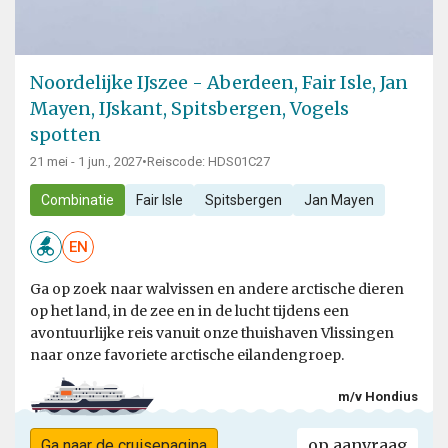
Noordelijke IJszee - Aberdeen, Fair Isle, Jan
Mayen, IJskant, Spitsbergen, Vogels
spotten
21 mei - 1 jun., 2027
•
Reiscode: HDS01C27
Combinatie
Fair Isle
Spitsbergen
Jan Mayen
EN
Ga op zoek naar walvissen en andere arctische dieren
op het land, in de zee en in de lucht tijdens een
avontuurlijke reis vanuit onze thuishaven Vlissingen
naar onze favoriete arctische eilandengroep.
m/v Hondius
op aanvraag
Ga naar de cruisepagina