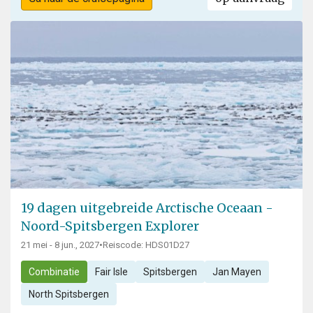
19 dagen uitgebreide Arctische Oceaan -
Noord-Spitsbergen Explorer
21 mei - 8 jun., 2027
•
Reiscode: HDS01D27
Combinatie
Fair Isle
Spitsbergen
Jan Mayen
North Spitsbergen