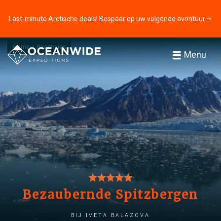
Last-minute Arctische deals! Bespaar op uw volgende avontuur ⭢
Home
Recensies
Menu
Bezaubernde Spitzbergen
bij Iveta Balazova