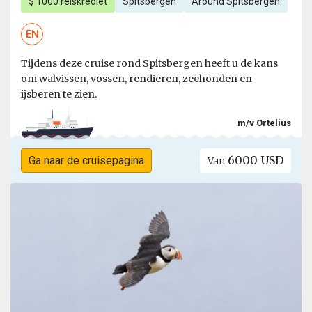
$ 1000 reiskrediet
Spitsbergen
Around Spitsbergen
EN
Tijdens deze cruise rond Spitsbergen heeft u de kans
om walvissen, vossen, rendieren, zeehonden en
ijsberen te zien.
m/v Ortelius
6000 USD
Ga naar de cruisepagina
Van