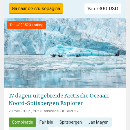
3300 USD
Ga naar de cruisepagina
Van
Tot US$3520 korting
17 dagen uitgebreide Arctische Oceaan -
Noord-Spitsbergen Explorer
23 mei - 8 jun., 2027
•
Reiscode: HDS02C27
Combinatie
Fair Isle
Spitsbergen
Jan Mayen