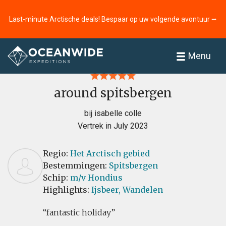
Last-minute Arctische deals! Bespaar op uw volgende avontuur ⭢
Home
Recensies
Menu
around spitsbergen
bij isabelle colle
Vertrek in July 2023
Regio:
Het Arctisch gebied
Bestemmingen:
Spitsbergen
Schip:
m/v Hondius
Highlights:
Ijsbeer,
Wandelen
fantastic holiday