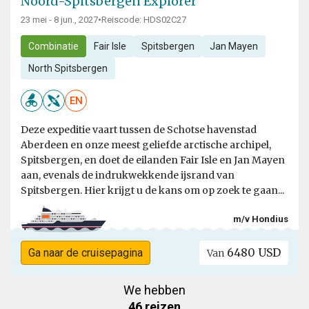
Noord-Spitsbergen Explorer
23 mei - 8 jun., 2027
•
Reiscode: HDS02C27
Combinatie
Fair Isle
Spitsbergen
Jan Mayen
North Spitsbergen
EN
Deze expeditie vaart tussen de Schotse havenstad
Aberdeen en onze meest geliefde arctische archipel,
Spitsbergen, en doet de eilanden Fair Isle en Jan Mayen
aan, evenals de indrukwekkende ijsrand van
Spitsbergen. Hier krijgt u de kans om op zoek te gaan...
m/v Hondius
6480 USD
Ga naar de cruisepagina
Van
We hebben
46 reizen