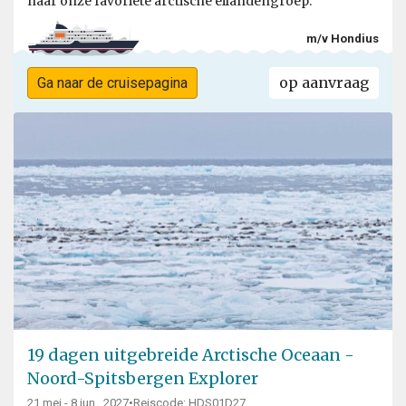
naar onze favoriete arctische eilandengroep.
m/v Hondius
op aanvraag
Ga naar de cruisepagina
19 dagen uitgebreide Arctische Oceaan -
Noord-Spitsbergen Explorer
21 mei - 8 jun., 2027
•
Reiscode: HDS01D27