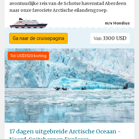
avontuurlijke reis van de Schotse havenstad Aberdeen
naar onze favoriete Arctische eilandengroep.
m/v Hondius
3300 USD
Ga naar de cruisepagina
Van
Tot US$3520 korting
17 dagen uitgebreide Arctische Oceaan -