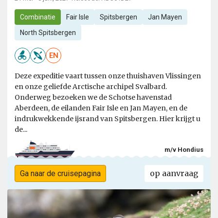
Combinatie
Fair Isle
Spitsbergen
Jan Mayen
North Spitsbergen
EN
Deze expeditie vaart tussen onze thuishaven Vlissingen
en onze geliefde Arctische archipel Svalbard.
Onderweg bezoeken we de Schotse havenstad
Aberdeen, de eilanden Fair Isle en Jan Mayen, en de
indrukwekkende ijsrand van Spitsbergen. Hier krijgt u
de...
m/v Hondius
op aanvraag
Ga naar de cruisepagina