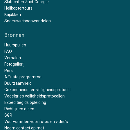
Skitochten Zuid-Georgië
Helikoptertours
Kajakken
Sneeuwschoenwandelen
Bronnen
Huurspullen
FAQ
Verhalen
Fotogallerij
Pers
Affiliate programma
Duurzaamheid
Gezondheids- en veiligheidsprotocol
Vogelgriep veiligheidsprotocollen
Expeditiegids opleiding
Richtlijnen delen
SGR
Voorwaarden voor foto's en video's
Neem contact op met