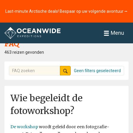
Last-minute Arctische deals! Bespaar op uw volgende avontuur ⭢
Home
FAQ
Menu
FAQ
463 reizen gevonden
Geen filters geselecteerd
Wie begeleidt de
fotoworkshop?
De workshop
wordt geleid door een fotografie-