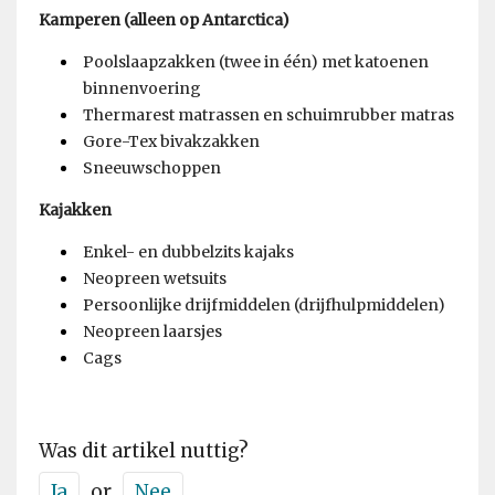
Kamperen (alleen op Antarctica)
Poolslaapzakken (twee in één) met katoenen
binnenvoering
Thermarest matrassen en schuimrubber matras
Gore-Tex bivakzakken
Sneeuwschoppen
Kajakken
Enkel- en dubbelzits kajaks
Neopreen wetsuits
Persoonlijke drijfmiddelen (drijfhulpmiddelen)
Neopreen laarsjes
Cags
Was dit artikel nuttig?
Ja
or
Nee