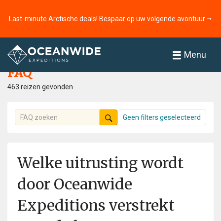
Last-minute Arctische deals! Bespaar op uw volgende avontuur ⭢
Home
FAQ
Menu
FAQ
463 reizen gevonden
Geen filters geselecteerd
Welke uitrusting wordt
door Oceanwide
Expeditions verstrekt