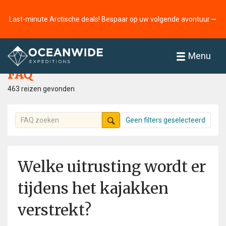
Last-minute Arctische deals! Bespaar op uw volgende avontuur ⭢
Home
FAQ
Menu
FAQ
463 reizen gevonden
Geen filters geselecteerd
Welke uitrusting wordt er
tijdens het kajakken
verstrekt?