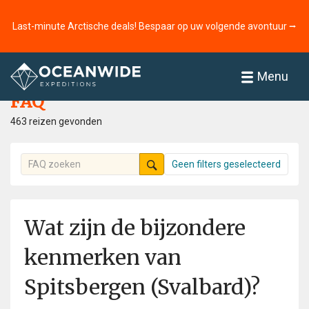
Last-minute Arctische deals! Bespaar op uw volgende avontuur ⭢
Home
FAQ
Menu
FAQ
463 reizen gevonden
Geen filters geselecteerd
Wat zijn de bijzondere
kenmerken van
Spitsbergen (Svalbard)?