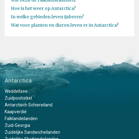
Wie bezit de Falklandeilanden?
Hoe is het weer op Antarctica?
In welke gebieden leven ijsberen?
Wat voor planten en dieren leven er in Antarctica?
Antarctica
Weddellzee
Zuidpoolcirkel
Antarctisch Schiereiland
Kaapverdië
Falklandeilanden
Zuid-Georgia
Zuidelijke Sandwicheilanden
Zuidelijke Shetlandeilanden